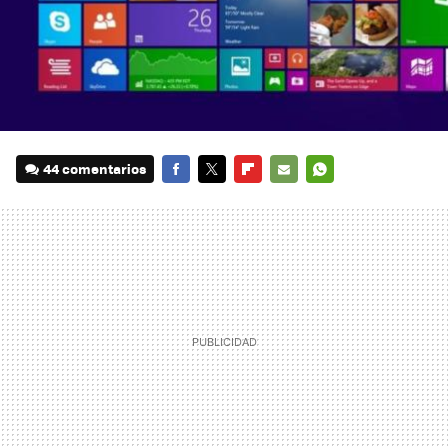
44 comentarios
FACEBOOK
TWITTER
FLIPBOARD
E-
WHATSAPP
MAIL