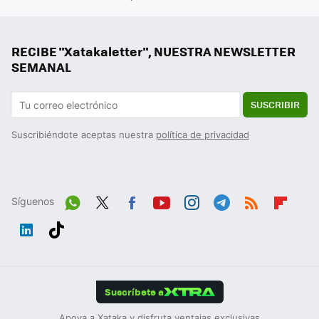
RECIBE "Xatakaletter", NUESTRA NEWSLETTER
SEMANAL
SUSCRIBIR
Suscribiéndote aceptas nuestra
política de privacidad
Síguenos
Wh
Twit
Fac
You
Inst
Tele
RSS
Flip
ats
ter
ebo
tub
agr
gra
boa
Link
Tikt
App
ok
e
am
m
rd
edIn
ok
Suscríbete a
Apoya a Xataka y disfruta ventajas exclusivas