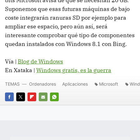
bits Microsoft avisa de que se necesitan 20 GB.
Suponemos que esas futuras máquinas de bajo
coste integrarán ranuras SD por ejemplo para
ampliar ese espacio, pero aún así, será
interesante comprobar qué tipo de componentes
quedan instalados con Windows 8.1 con Bing.
Vía |
Blog de Windows
En Xataka |
Windows gratis, es la guerra
TEMAS
Ordenadores
Aplicaciones
Microsoft
Wind
FACEBOOK
TWITTER
FLIPBOARD
E-
WHATSAPP
MAIL