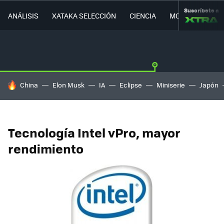
Suscríbete a
ANÁLISIS
XATAKA SELECCIÓN
CIENCIA
MOVILIDAD
HOY SE HABLA DE
China
Elon Musk
IA
Eclipse
Miniserie
Japón
Tecnología Intel vPro, mayor
rendimiento