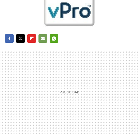
FACEBOOK
TWITTER
FLIPBOARD
E-
WHATSAPP
MAIL