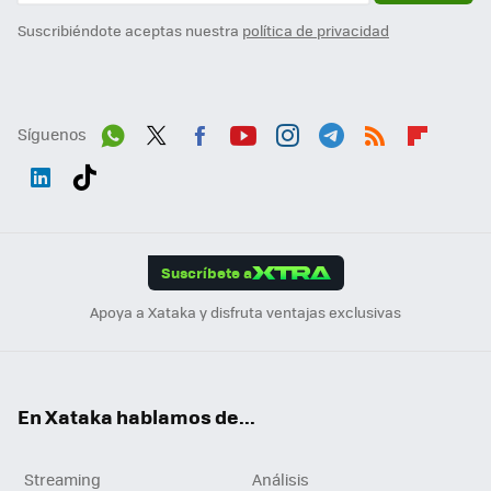
Suscribiéndote aceptas nuestra
política de privacidad
Síguenos
Wh
Twit
Fac
You
Inst
Tele
RSS
Flip
ats
ter
ebo
tub
agr
gra
boa
Link
Tikt
App
ok
e
am
m
rd
edI
ok
Suscríbete a
n
Apoya a Xataka y disfruta ventajas exclusivas
En Xataka hablamos de...
Streaming
Análisis