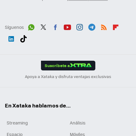
Síguenos
Wh
Twit
Fac
You
Inst
Tele
RSS
Flip
ats
ter
ebo
tub
agr
gra
boa
Link
Tikt
App
ok
e
am
m
rd
edI
ok
Suscríbete a
n
Apoya a Xataka y disfruta ventajas exclusivas
En Xataka hablamos de...
Streaming
Análisis
Espacio
Móviles