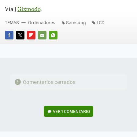
Vía |
Gizmodo
.
TEMAS
Ordenadores
Samsung
LCD
FACEBOOK
TWITTER
FLIPBOARD
E-
WHATSAPP
MAIL
Comentarios cerrados
VER
1 COMENTARIO