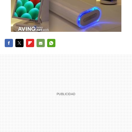
FACEBOOK
TWITTER
FLIPBOARD
E-
WHATSAPP
MAIL