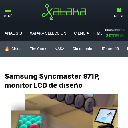
MENÚ
NUEVO
Suscríbete a
ANÁLISIS
XATAKA SELECCIÓN
CIENCIA
MOVILIDAD
HOY SE HABLA DE
China
Tim Cook
NASA
Ola de calor
iPhone 18
Samsung Syncmaster 971P,
monitor LCD de diseño