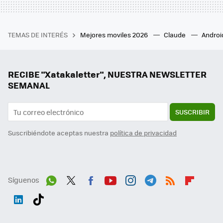
TEMAS DE INTERÉS
Mejores moviles 2026
Claude
Androi
RECIBE "Xatakaletter", NUESTRA NEWSLETTER
SEMANAL
SUSCRIBIR
Suscribiéndote aceptas nuestra
política de privacidad
Síguenos
Wh
Twit
Fac
You
Inst
Tele
RSS
Flip
ats
ter
ebo
tub
agr
gra
boa
Link
Tikt