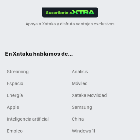
App
ok
e
am
m
rd
edI
ok
Suscríbete a
n
Apoya a Xataka y disfruta ventajas exclusivas
En Xataka hablamos de...
Streaming
Análisis
Espacio
Móviles
Energía
Xataka Movilidad
Apple
Samsung
Inteligencia artificial
China
Empleo
Windows 11