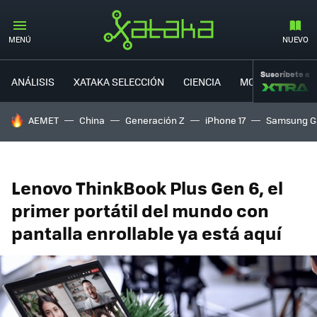
MENÚ
NUEVO
Suscríbete a
ANÁLISIS
XATAKA SELECCIÓN
CIENCIA
MOVILIDAD
HOY SE HABLA DE
AEMET
China
Generación Z
iPhone 17
Samsung G
Lenovo ThinkBook Plus Gen 6, el
primer portátil del mundo con
pantalla enrollable ya está aquí