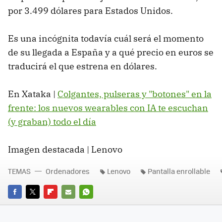
por 3.499 dólares para Estados Unidos.
Es una incógnita todavía cuál será el momento
de su llegada a España y a qué precio en euros se
traducirá el que estrena en dólares.
En Xataka |
Colgantes, pulseras y "botones" en la
frente: los nuevos wearables con IA te escuchan
(y graban) todo el día
Imagen destacada | Lenovo
TEMAS
Ordenadores
Lenovo
Pantalla enrollable
FACEBOOK
TWITTER
FLIPBOARD
E-
WHATSAPP
MAIL