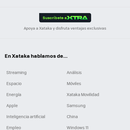
Link
Tikt
App
ok
e
am
m
rd
edI
ok
Suscríbete a
n
Apoya a Xataka y disfruta ventajas exclusivas
En Xataka hablamos de...
Streaming
Análisis
Espacio
Móviles
Energía
Xataka Movilidad
Apple
Samsung
Inteligencia artificial
China
Empleo
Windows 11