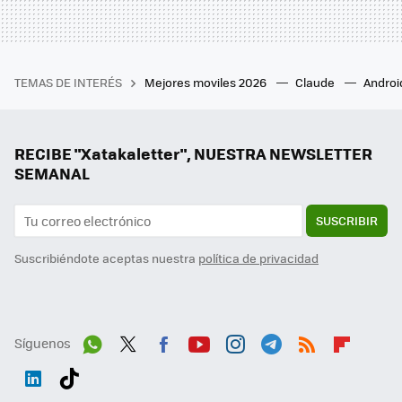
TEMAS DE INTERÉS
Mejores moviles 2026
Claude
Androi
RECIBE "Xatakaletter", NUESTRA NEWSLETTER
SEMANAL
SUSCRIBIR
Suscribiéndote aceptas nuestra
política de privacidad
Síguenos
Wh
Twit
Fac
You
Inst
Tele
RSS
Flip
ats
ter
ebo
tub
agr
gra
boa