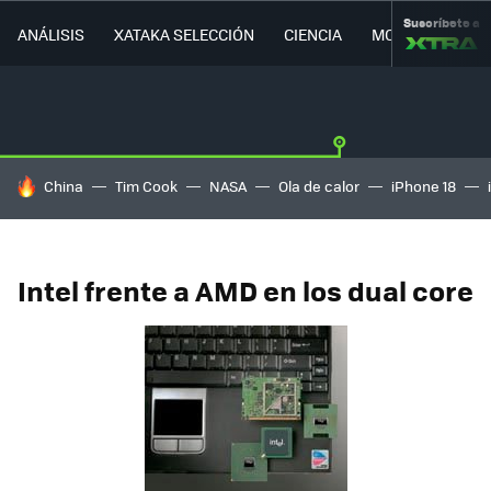
Suscríbete a
ANÁLISIS
XATAKA SELECCIÓN
CIENCIA
MOVILIDAD
HOY SE HABLA DE
China
Tim Cook
NASA
Ola de calor
iPhone 18
Intel frente a AMD en los dual core