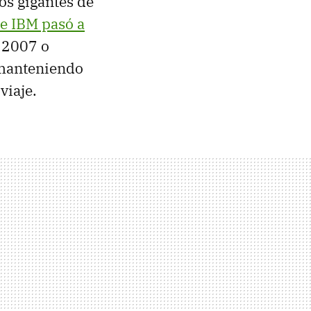
os gigantes de
de IBM pasó a
e 2007 o
 manteniendo
viaje.