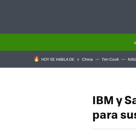
HOY SE HABLA DE
China
Tim Cook
NAS
IBM y S
para su