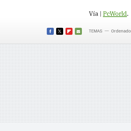
Vía |
PcWorld
.
TEMAS
Ordenado
FACEBOOK
TWITTER
FLIPBOARD
E-
MAIL