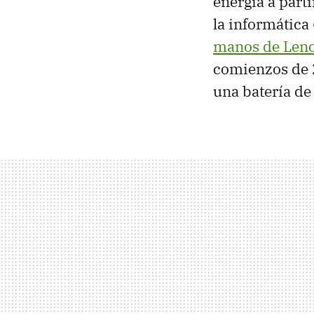
energía a part
la informátic
manos de Len
comienzos de 2
una batería de 