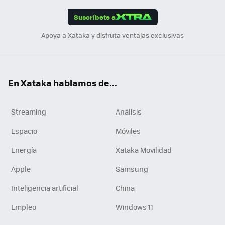
App
ok
e
am
m
rd
edI
ok
Suscríbete a
n
Apoya a Xataka y disfruta ventajas exclusivas
En Xataka hablamos de...
Streaming
Análisis
Espacio
Móviles
Energía
Xataka Movilidad
Apple
Samsung
Inteligencia artificial
China
Empleo
Windows 11