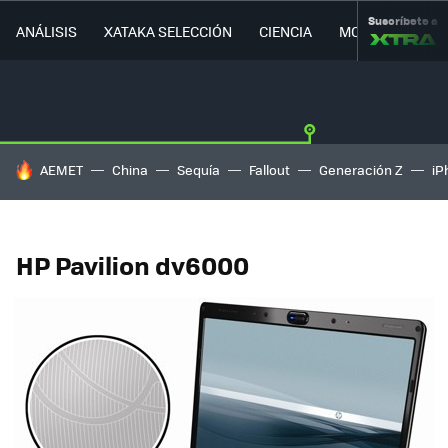
Suscríbete a
ANÁLISIS
XATAKA SELECCIÓN
CIENCIA
MOVILIDAD
HOY SE HABLA DE
AEMET
China
Sequía
Fallout
Generación Z
iP
HP Pavilion dv6000