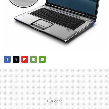
FACEBOOK
TWITTER
FLIPBOARD
E-
WHATSAPP
MAIL