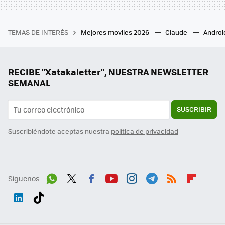
TEMAS DE INTERÉS
Mejores moviles 2026
Claude
Androi
RECIBE "Xatakaletter", NUESTRA NEWSLETTER
SEMANAL
SUSCRIBIR
Suscribiéndote aceptas nuestra
política de privacidad
Síguenos
Wh
Twit
Fac
You
Inst
Tele
RSS
Flip
ats
ter
ebo
tub
agr
gra
boa
Link
Tikt