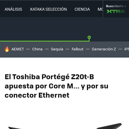
Suscríbete a
ANÁLISIS
XATAKA SELECCIÓN
CIENCIA
MOVILIDAD
HOY SE HABLA DE
AEMET
China
Sequía
Fallout
Generación Z
iP
El Toshiba Portégé Z20t-B
apuesta por Core M... y por su
conector Ethernet