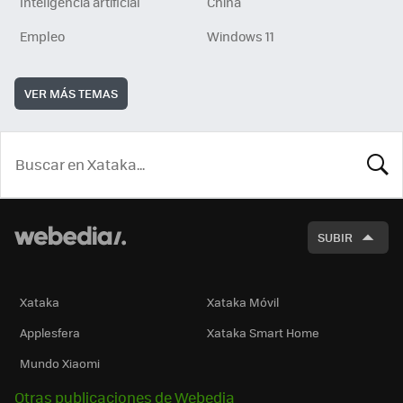
Inteligencia artificial
China
Empleo
Windows 11
VER MÁS TEMAS
BUSCA
SUBIR
Xataka
Xataka Móvil
Applesfera
Xataka Smart Home
Mundo Xiaomi
Otras publicaciones de Webedia