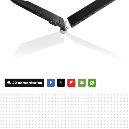
22 comentarios
FACEBOOK
TWITTER
FLIPBOARD
E-
WHATSAPP
MAIL