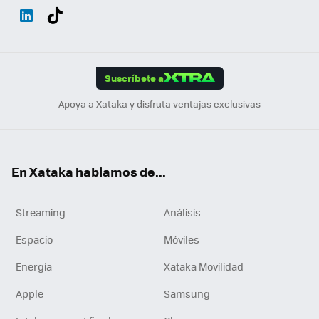
Wh
Twit
Fac
You
Inst
Tele
RSS
Flip
ats
ter
ebo
tub
agr
gra
boa
Link
Tikt
App
ok
e
am
m
rd
edI
ok
Suscríbete a
n
Apoya a Xataka y disfruta ventajas exclusivas
En Xataka hablamos de...
Streaming
Análisis
Espacio
Móviles
Energía
Xataka Movilidad
Apple
Samsung