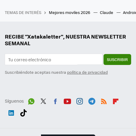
TEMAS DE INTERÉS
Mejores moviles 2026
Claude
Androi
RECIBE "Xatakaletter", NUESTRA NEWSLETTER
SEMANAL
SUSCRIBIR
Suscribiéndote aceptas nuestra
política de privacidad
Síguenos
Wh
Twit
Fac
You
Inst
Tele
RSS
Flip
ats
ter
ebo
tub
agr
gra
boa
Link
Tikt
App
ok
e
am
m
rd
edI
ok