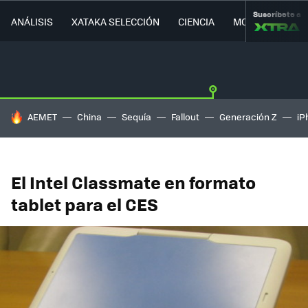
Suscríbete a
ANÁLISIS
XATAKA SELECCIÓN
CIENCIA
MOVILIDAD
HOY SE HABLA DE
AEMET
China
Sequía
Fallout
Generación Z
iP
El Intel Classmate en formato
tablet para el CES