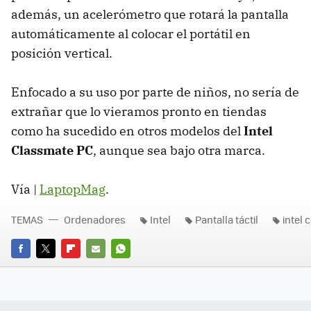
además, un acelerómetro que rotará la pantalla
automáticamente al colocar el portátil en
posición vertical.
Enfocado a su uso por parte de niños, no sería de
extrañar que lo vieramos pronto en tiendas
como ha sucedido en otros modelos del
Intel
Classmate PC
, aunque sea bajo otra marca.
Vía |
LaptopMag
.
TEMAS
Ordenadores
Intel
Pantalla táctil
intel 
FACEBOOK
TWITTER
FLIPBOARD
E-
WHATSAPP
MAIL