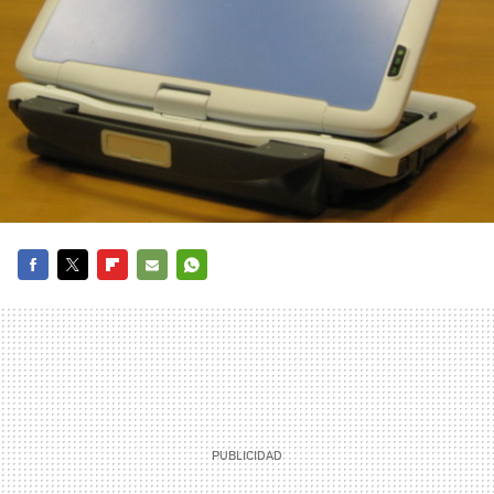
FACEBOOK
TWITTER
FLIPBOARD
E-
WHATSAPP
MAIL