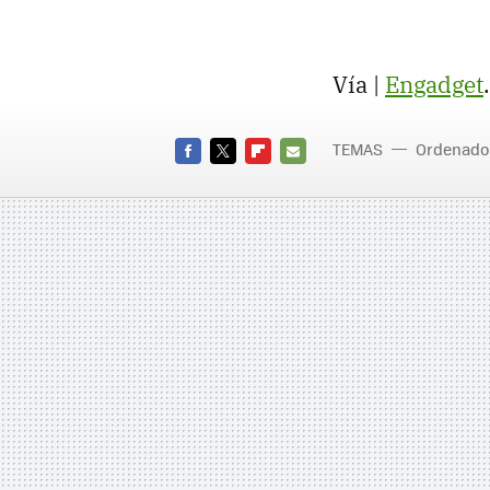
Vía |
Engadget
TEMAS
Ordenado
FACEBOOK
TWITTER
FLIPBOARD
E-
MAIL