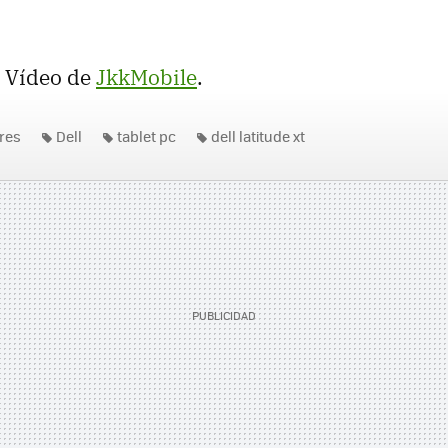
. Vídeo de
JkkMobile
.
res
Dell
tablet pc
dell latitude xt