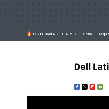
HOY SE HABLA DE
AEMET
China
Sequí
Dell Lat
FACEBOOK
TWITTER
FLIPBOARD
E-
MAIL