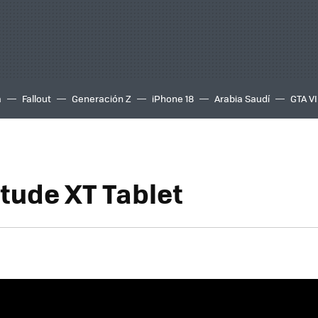
a
Fallout
Generación Z
iPhone 18
Arabia Saudí
GTA VI
itude XT Tablet