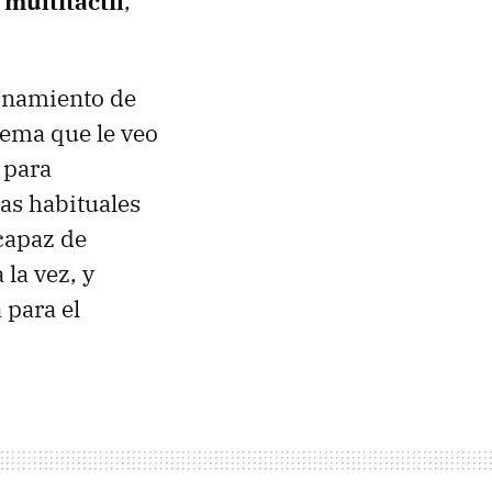
r
multitáctil
,
ionamiento de
lema que le veo
 para
las habituales
 capaz de
 la vez, y
 para el