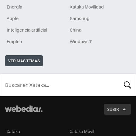
Energía
Xataka Movilidad
Apple
Samsung
Inteligencia artificial
China
Empleo
Windows 11
VER MÁS TEMAS
BUSCA
SUBIR
Xataka
Xataka Móvil