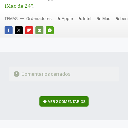
iMac de 24"
.
TEMAS
Ordenadores
Apple
Intel
iMac
ben
FACEBOOK
TWITTER
FLIPBOARD
E-
WHATSAPP
MAIL
Comentarios cerrados
VER
2 COMENTARIOS