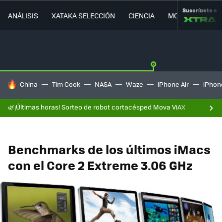
Suscríbete a
ANÁLISIS
XATAKA SELECCIÓN
CIENCIA
MOVILIDAD
HOY SE HABLA DE
China
Tim Cook
NASA
Waze
iPhone Air
iPhone
🌿¡Últimas horas! Sorteo de robot cortacésped Mova ViAX
Benchmarks de los últimos iMacs
con el Core 2 Extreme 3.06 GHz