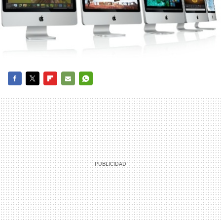
FACEBOOK
TWITTER
FLIPBOARD
E-
WHATSAPP
MAIL