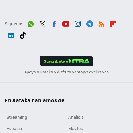
Síguenos
Wh
Twit
Fac
You
Inst
Tele
RSS
Flip
ats
ter
ebo
tub
agr
gra
boa
Link
Tikt
App
ok
e
am
m
rd
edI
ok
Suscríbete a
n
Apoya a Xataka y disfruta ventajas exclusivas
En Xataka hablamos de...
Streaming
Análisis
Espacio
Móviles