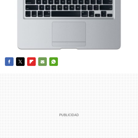
FACEBOOK
TWITTER
FLIPBOARD
E-
WHATSAPP
MAIL