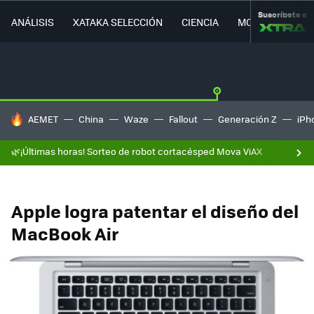
Suscríbete a
ANÁLISIS
XATAKA SELECCIÓN
CIENCIA
MOVILIDAD
HOY SE HABLA DE
AEMET
China
Waze
Fallout
Generación Z
iPh
🌿¡Últimas horas! Sorteo de robot cortacésped Mova ViAX
Apple logra patentar el diseño del
MacBook Air