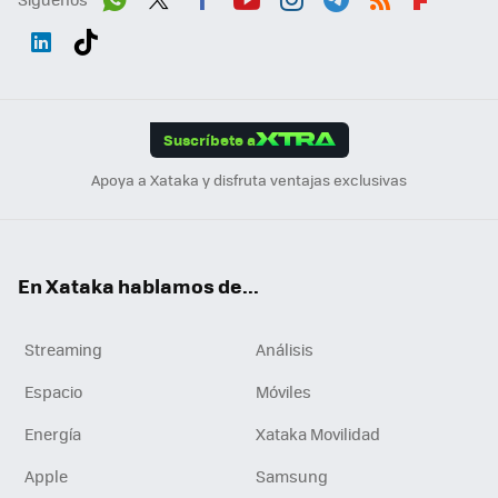
Wh
Twit
Fac
You
Inst
Tele
RSS
Flip
ats
ter
ebo
tub
agr
gra
boa
Link
Tikt
App
ok
e
am
m
rd
edI
ok
Suscríbete a
n
Apoya a Xataka y disfruta ventajas exclusivas
En Xataka hablamos de...
Streaming
Análisis
Espacio
Móviles
Energía
Xataka Movilidad
Apple
Samsung