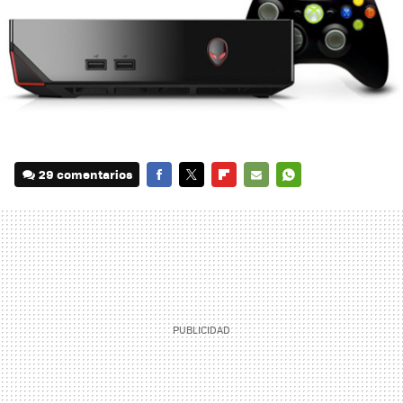
29 comentarios
FACEBOOK
TWITTER
FLIPBOARD
E-
WHATSAPP
MAIL