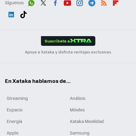
Síguenos
Wh
Twit
Fac
You
Inst
Tele
RSS
Flip
ats
ter
ebo
tub
agr
gra
boa
Link
Tikt
App
ok
e
am
m
rd
edI
ok
Suscríbete a
n
Apoya a Xataka y disfruta ventajas exclusivas
En Xataka hablamos de...
Streaming
Análisis
Espacio
Móviles
Energía
Xataka Movilidad
Apple
Samsung