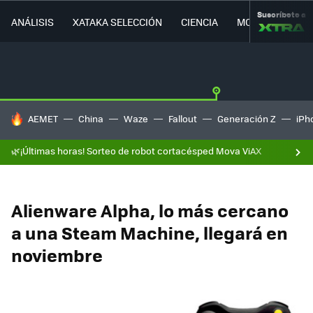
Suscríbete a
ANÁLISIS
XATAKA SELECCIÓN
CIENCIA
MOVILIDAD
HOY SE HABLA DE
AEMET
China
Waze
Fallout
Generación Z
iPh
🌿¡Últimas horas! Sorteo de robot cortacésped Mova ViAX
Alienware Alpha, lo más cercano
a una Steam Machine, llegará en
noviembre