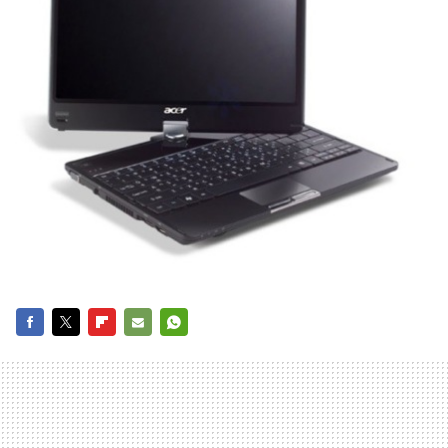
FACEBOOK
TWITTER
FLIPBOARD
E-
WHATSAPP
MAIL