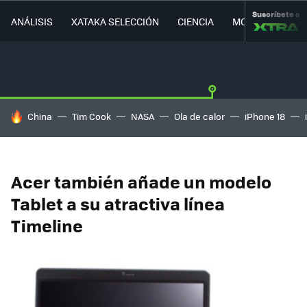
Suscríbete a
ANÁLISIS
XATAKA SELECCIÓN
CIENCIA
MOVILIDAD
HOY SE HABLA DE
China
Tim Cook
NASA
Ola de calor
iPhone 18
Acer también añade un modelo
Tablet a su atractiva línea
Timeline