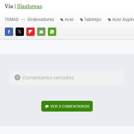
Vía |
Slashgear
.
TEMAS
Ordenadores
Acer
Tabletpc
Acer Aspir
FACEBOOK
TWITTER
FLIPBOARD
E-
WHATSAPP
MAIL
Comentarios cerrados
VER
3 COMENTARIOS