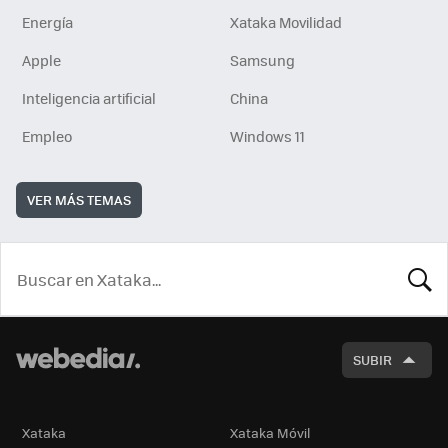
Energía
Xataka Movilidad
Apple
Samsung
Inteligencia artificial
China
Empleo
Windows 11
VER MÁS TEMAS
BUSCA
SUBIR
Xataka
Xataka Móvil