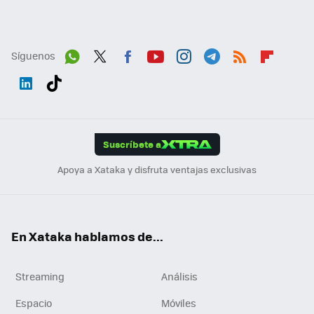
Síguenos
Wh
Twit
Fac
You
Inst
Tele
RSS
Flip
ats
ter
ebo
tub
agr
gra
boa
Link
Tikt
App
ok
e
am
m
rd
edI
ok
Suscríbete a
n
Apoya a Xataka y disfruta ventajas exclusivas
En Xataka hablamos de...
Streaming
Análisis
Espacio
Móviles