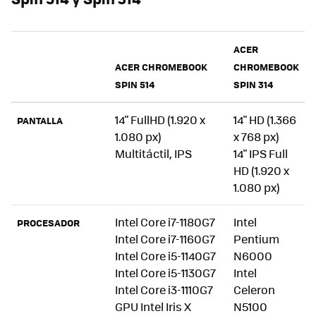
ACER
ACER CHROMEBOOK
CHROMEBOOK
SPIN 514
SPIN 314
14" FullHD (1.920 x
14" HD (1.366
PANTALLA
1.080 px)
x 768 px)
Multitáctil, IPS
14" IPS Full
HD (1.920 x
1.080 px)
Intel Core i7-1180G7
Intel
PROCESADOR
Intel Core i7-1160G7
Pentium
Intel Core i5-1140G7
N6000
Intel Core i5-1130G7
Intel
Intel Core i3-1110G7
Celeron
GPU Intel Iris X
N5100