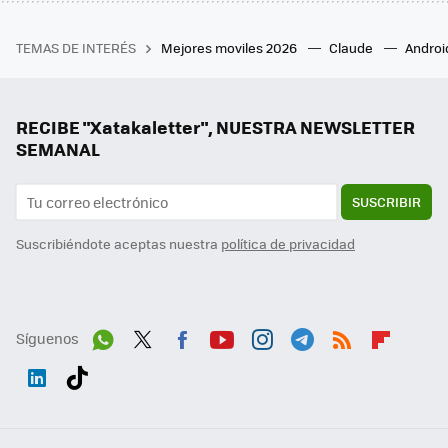
TEMAS DE INTERÉS
Mejores moviles 2026
Claude
Androi
RECIBE "Xatakaletter", NUESTRA NEWSLETTER
SEMANAL
SUSCRIBIR
Suscribiéndote aceptas nuestra
política de privacidad
Síguenos
Wh
Twit
Fac
You
Inst
Tele
RSS
Flip
ats
ter
ebo
tub
agr
gra
boa
Link
Tikt
App
ok
e
am
m
rd
edI
ok