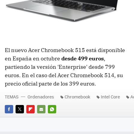
El nuevo Acer Chromebook 515 está disponible
en España en octubre
desde 499 euros
,
partiendo la versión 'Enterprise' desde 799
euros. En el caso del Acer Chromebook 514, su
precio oficial parte de los 399 euros.
TEMAS
Ordenadores
Chromebook
Intel Core
A
FACEBOOK
TWITTER
FLIPBOARD
E-
WHATSAPP
MAIL