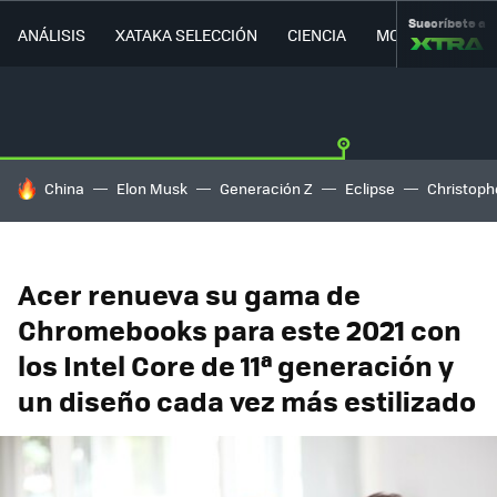
Suscríbete a
ANÁLISIS
XATAKA SELECCIÓN
CIENCIA
MOVILIDAD
HOY SE HABLA DE
China
Elon Musk
Generación Z
Eclipse
Christoph
Acer renueva su gama de
Chromebooks para este 2021 con
los Intel Core de 11ª generación y
un diseño cada vez más estilizado