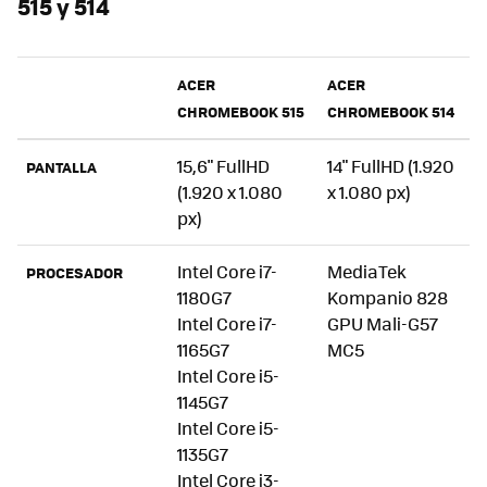
515 y 514
ACER
ACER
CHROMEBOOK 515
CHROMEBOOK 514
15,6" FullHD
14" FullHD (1.920
PANTALLA
(1.920 x 1.080
x 1.080 px)
px)
Intel Core i7-
MediaTek
PROCESADOR
1180G7
Kompanio 828
Intel Core i7-
GPU Mali-G57
1165G7
MC5
Intel Core i5-
1145G7
Intel Core i5-
1135G7
Intel Core i3-