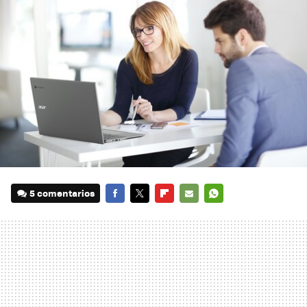
5 comentarios
FACEBOOK
TWITTER
FLIPBOARD
E-
WHATSAPP
MAIL