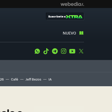
Suscríbete a
NUEVO
WhatsApp
Tiktok
Telegram
Instagram
Youtube
Twitter
S26
Café
Jeff Bezos
IA