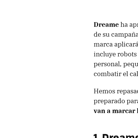
Dreame
ha apr
de su campaña
marca aplicar
incluye robots
personal, pequ
combatir el ca
Hemos repasad
preparado par
van a marcar 
1. Dreame