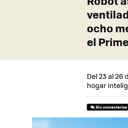
Robot a
ventila
ocho me
el Prim
Del 23 al 26
hogar intelig
Sin comentarios