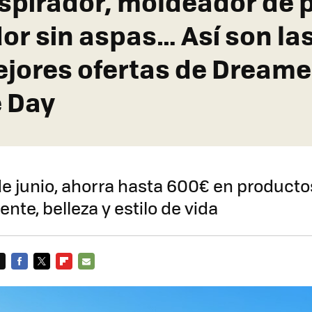
spirador, moldeador de p
dor sin aspas… Así son la
jores ofertas de Dreame
e Day
 de junio, ahorra hasta 600€ en producto
ente, belleza y estilo de vida
FACEBOOK
TWITTER
FLIPBOARD
E-
MAIL