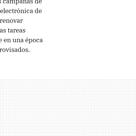
es campañas de
a electrónica de
 renovar
as tareas
e en una época
provisados.