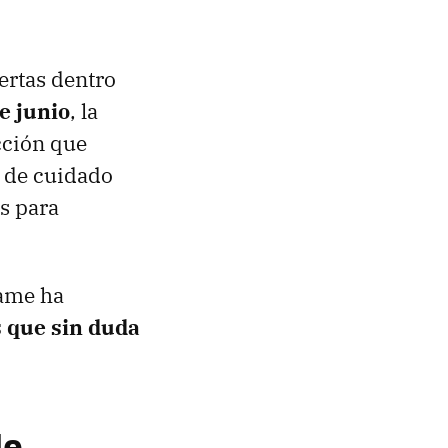
ertas dentro
e junio
, la
cción que
s de cuidado
s para
ame ha
 que sin duda
de