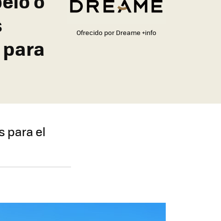
elo o
s
Ofrecido por Dreame
+info
 para
s para el