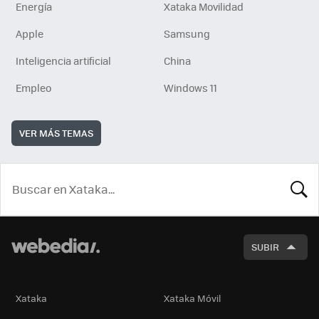
Energía
Xataka Movilidad
Apple
Samsung
Inteligencia artificial
China
Empleo
Windows 11
VER MÁS TEMAS
BUSCA
SUBIR
Xataka
Xataka Móvil