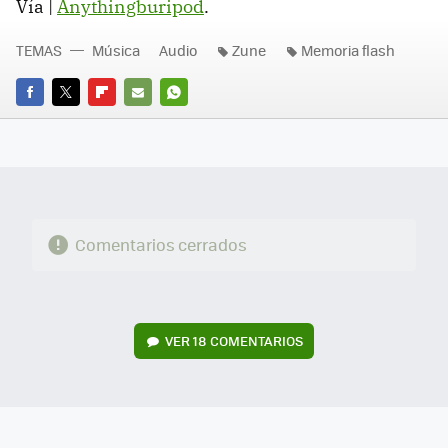
Vía |
Anythingburipod
.
TEMAS
Música
Audio
Zune
Memoria flash
FACEBOOK
TWITTER
FLIPBOARD
E-
WHATSAPP
MAIL
Comentarios cerrados
VER
18 COMENTARIOS