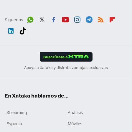
Síguenos
Wh
Twit
Fac
You
Inst
Tele
RSS
Flip
ats
ter
ebo
tub
agr
gra
boa
Link
Tikt
App
ok
e
am
m
rd
edI
ok
Suscríbete a
n
Apoya a Xataka y disfruta ventajas exclusivas
En Xataka hablamos de...
Streaming
Análisis
Espacio
Móviles