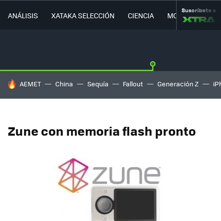
Suscríbete a
ANÁLISIS
XATAKA SELECCIÓN
CIENCIA
MOVILIDAD
HOY SE HABLA DE
AEMET
China
Sequía
Fallout
Generación Z
iP
Zune con memoria flash pronto