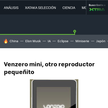
Suscríbete a
ANÁLISIS
XATAKA SELECCIÓN
CIENCIA
MOVILIDAD
HOY SE HABLA DE
China
Elon Musk
IA
Eclipse
Miniserie
Japón
Venzero mini, otro reproductor
pequeñito