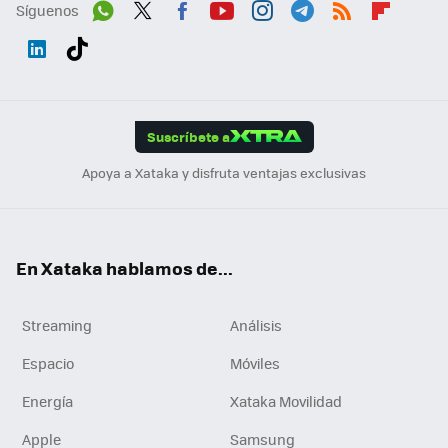
Síguenos
Wh
Twit
Fac
You
Inst
Tele
RSS
Flip
ats
ter
ebo
tub
agr
gra
boa
Link
Tikt
App
ok
e
am
m
rd
edI
ok
Suscríbete a
n
Apoya a Xataka y disfruta ventajas exclusivas
En Xataka hablamos de...
Streaming
Análisis
Espacio
Móviles
Energía
Xataka Movilidad
Apple
Samsung