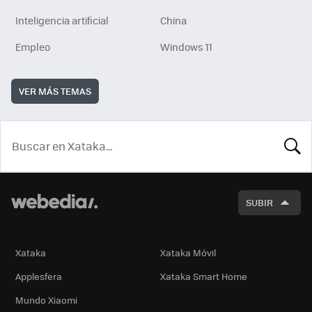
Inteligencia artificial
China
Empleo
Windows 11
VER MÁS TEMAS
BUSCA
SUBIR
Xataka
Xataka Móvil
Applesfera
Xataka Smart Home
Mundo Xiaomi