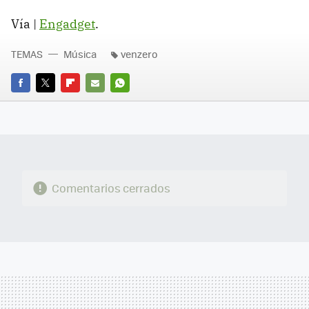
Vía |
Engadget
.
TEMAS
Música
venzero
FACEBOOK
TWITTER
FLIPBOARD
E-
WHATSAPP
MAIL
Comentarios cerrados