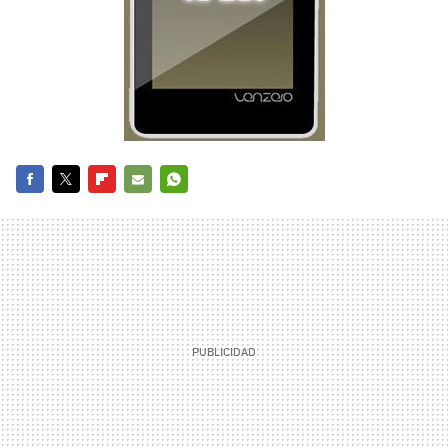
FACEBOOK
TWITTER
FLIPBOARD
E-
WHATSAPP
MAIL