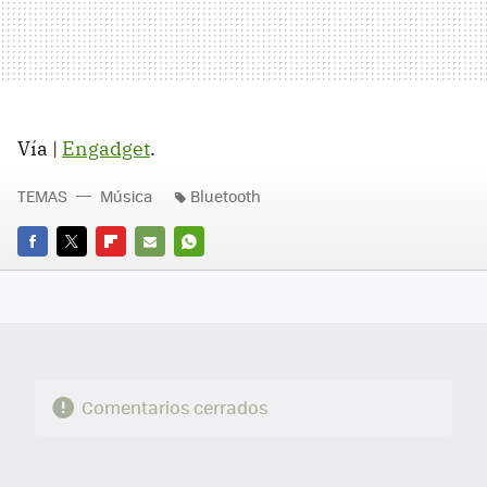
Vía |
Engadget
.
TEMAS
Música
Bluetooth
FACEBOOK
TWITTER
FLIPBOARD
E-
WHATSAPP
MAIL
Comentarios cerrados