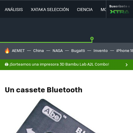
Suscríbete a
ANÁLISIS
XATAKA SELECCIÓN
CIENCIA
MOVILIDAD
HOY SE HABLA DE
AEMET
China
NASA
Bugatti
Invento
iPhone 1
🖨️ ¡Sorteamos una impresora 3D Bambu Lab A2L Combo!
Un cassete Bluetooth