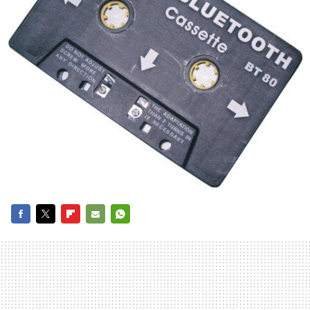
FACEBOOK
TWITTER
FLIPBOARD
E-
WHATSAPP
MAIL