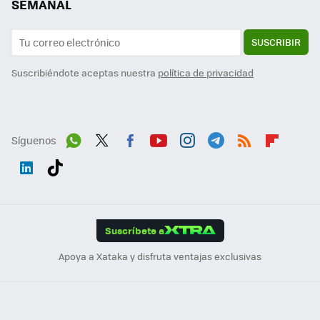
SEMANAL
SUSCRIBIR
Suscribiéndote aceptas nuestra
política de privacidad
Síguenos
Wh
Twit
Fac
You
Inst
Tele
RSS
Flip
ats
ter
ebo
tub
agr
gra
boa
Link
Tikt
App
ok
e
am
m
rd
edI
ok
Suscríbete a
n
Apoya a Xataka y disfruta ventajas exclusivas