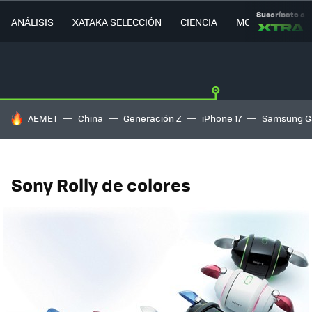
Suscríbete a
ANÁLISIS
XATAKA SELECCIÓN
CIENCIA
MOVILIDAD
HOY SE HABLA DE
AEMET
China
Generación Z
iPhone 17
Samsung G
Sony Rolly de colores