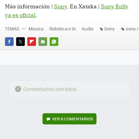
Más información |
Sony
. En Xataka |
Sony Rolly
ya es oficial
.
TEMAS
Música
Robótica e IA
Audio
Sony
sony r
FACEBOOK
TWITTER
FLIPBOARD
E-
WHATSAPP
MAIL
Comentarios cerrados
VER
6 COMENTARIOS