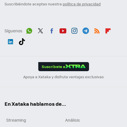
Suscribiéndote aceptas nuestra
política de privacidad
Síguenos
Wh
Twit
Fac
You
Inst
Tele
RSS
Flip
ats
ter
ebo
tub
agr
gra
boa
Link
Tikt
App
ok
e
am
m
rd
edI
ok
Suscríbete a
n
Apoya a Xataka y disfruta ventajas exclusivas
En Xataka hablamos de...
Streaming
Análisis