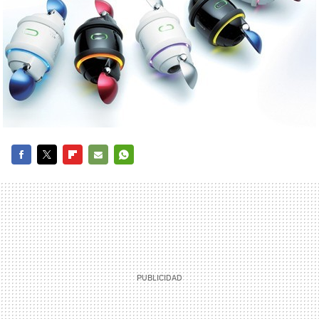
FACEBOOK
TWITTER
FLIPBOARD
E-
WHATSAPP
MAIL