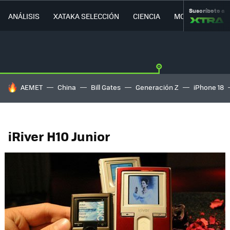
Suscríbete a
ANÁLISIS
XATAKA SELECCIÓN
CIENCIA
MOVILIDAD
HOY SE HABLA DE
AEMET
China
Bill Gates
Generación Z
iPhone 18
iRiver H10 Junior