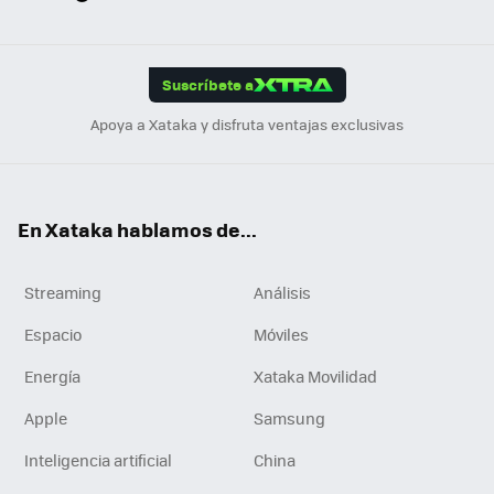
ats
ter
ebo
tub
agr
gra
boa
Link
Tikt
App
ok
e
am
m
rd
edI
ok
Suscríbete a
n
Apoya a Xataka y disfruta ventajas exclusivas
En Xataka hablamos de...
Streaming
Análisis
Espacio
Móviles
Energía
Xataka Movilidad
Apple
Samsung
Inteligencia artificial
China