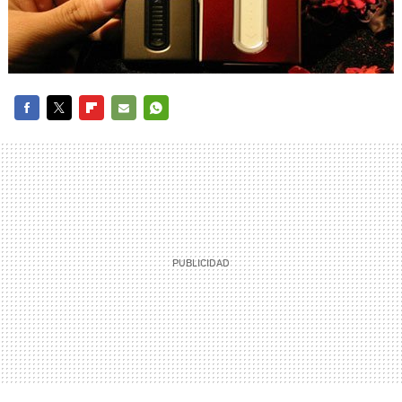
FACEBOOK
TWITTER
FLIPBOARD
E-
WHATSAPP
MAIL