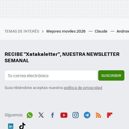
TEMAS DE INTERÉS
Mejores moviles 2026
Claude
Androi
RECIBE "Xatakaletter", NUESTRA NEWSLETTER
SEMANAL
SUSCRIBIR
Suscribiéndote aceptas nuestra
política de privacidad
Síguenos
Wh
Twit
Fac
You
Inst
Tele
RSS
Flip