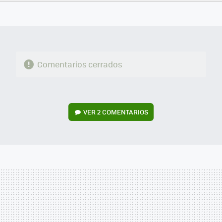
FACEBOOK
TWITTER
FLIPBOARD
E-
WHATSAPP
MAIL
Comentarios cerrados
VER
2 COMENTARIOS