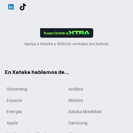
Wh
Twit
Fac
You
Inst
Tele
RSS
Flip
ats
ter
ebo
tub
agr
gra
boa
Link
Tikt
App
ok
e
am
m
rd
edI
ok
Suscríbete a
n
Apoya a Xataka y disfruta ventajas exclusivas
En Xataka hablamos de...
Streaming
Análisis
Espacio
Móviles
Energía
Xataka Movilidad
Apple
Samsung