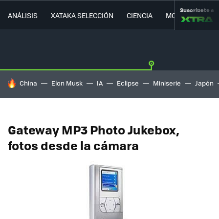
Suscríbete a
ANÁLISIS
XATAKA SELECCIÓN
CIENCIA
MOVILIDAD
HOY SE HABLA DE
China
Elon Musk
IA
Eclipse
Miniserie
Japón
Gateway MP3 Photo Jukebox,
fotos desde la cámara