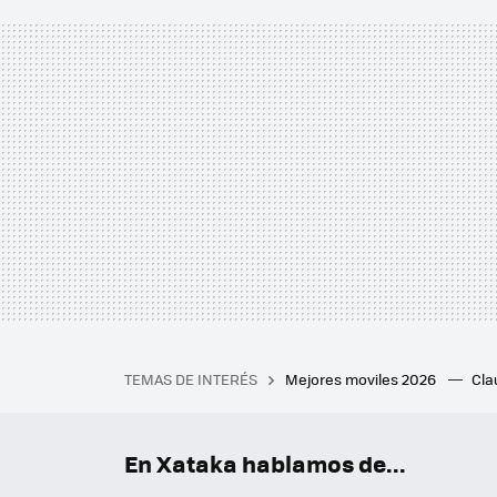
TEMAS DE INTERÉS
Mejores moviles 2026
Cl
iPhone plegable
Playstat
Mejores smartwatch
Auri
En Xataka hablamos de...