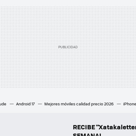
aude
Android 17
Mejores móviles calidad precio 2026
iPhone
ion 6
Mejores ventiladores de techo
Mejores aires acondicion
culares inalámbricos
Eclipse de sol 2026
Orden Marvel
RECIBE "Xatakalett
SEMANAL