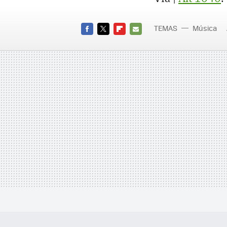
TEMAS
Música
FACEBOOK
TWITTER
FLIPBOARD
E-
MAIL