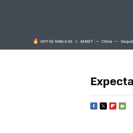
HOY SE HABLA DE
AEMET
China
Sequí
Expecta
FACEBOOK
TWITTER
FLIPBOARD
E-
MAIL