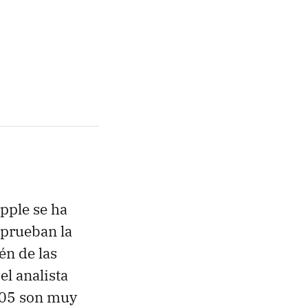
pple se ha
 prueban la
én de las
el analista
05 son muy