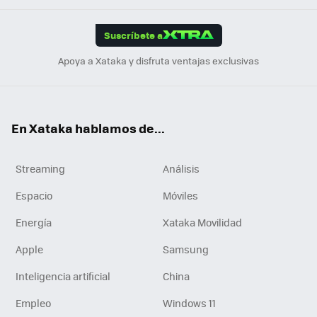
App
ok
e
am
m
rd
edI
ok
Suscríbete a
n
Apoya a Xataka y disfruta ventajas exclusivas
En Xataka hablamos de...
Streaming
Análisis
Espacio
Móviles
Energía
Xataka Movilidad
Apple
Samsung
Inteligencia artificial
China
Empleo
Windows 11