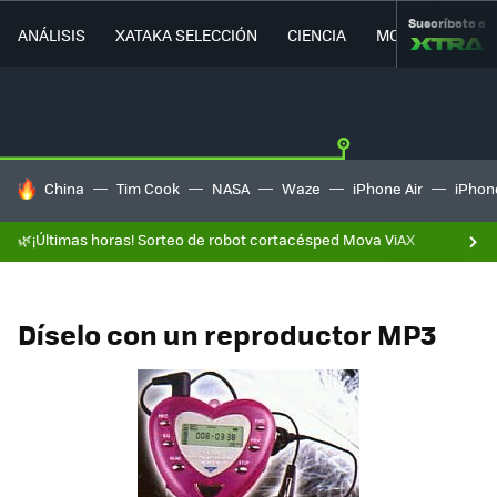
Suscríbete a
ANÁLISIS
XATAKA SELECCIÓN
CIENCIA
MOVILIDAD
HOY SE HABLA DE
China
Tim Cook
NASA
Waze
iPhone Air
iPhone
🌿¡Últimas horas! Sorteo de robot cortacésped Mova ViAX
Díselo con un reproductor MP3