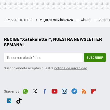
TEMAS DE INTERÉS
Mejores moviles 2026
Claude
Androi
RECIBE "Xatakaletter", NUESTRA NEWSLETTER
SEMANAL
SUSCRIBIR
Suscribiéndote aceptas nuestra
política de privacidad
Síguenos
Wh
Twit
Fac
You
Inst
Tele
RSS
Flip
ats
ter
ebo
tub
agr
gra
boa
Link
Tikt