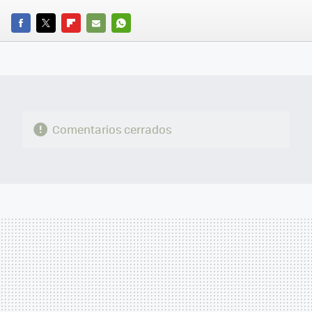
FACEBOOK
TWITTER
FLIPBOARD
E-
WHATSAPP
MAIL
Comentarios cerrados