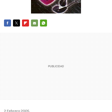
FACEBOOK
TWITTER
FLIPBOARD
E-
WHATSAPP
MAIL
2 Febrero 2005