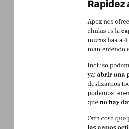
Rapidez 
Apex nos ofrec
chulas es la
ca
muros hasta 4 
manteniendo el
Incluso podem
ya:
abrir una 
deslizarnos to
podemos tener 
que
no hay da
Otra cosa que
las armas act