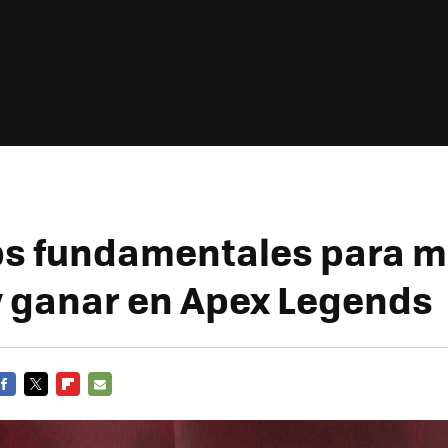
ips fundamentales para m
y ganar en Apex Legends
FACEBOOK
TWITTER
FLIPBOARD
E-
MAIL