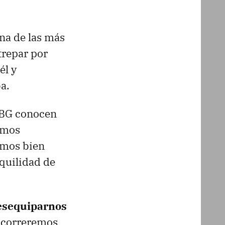
na de las más
trepar por
él y
a.
UBG conocen
emos
amos bien
quilidad de
desequiparnos
 correremos