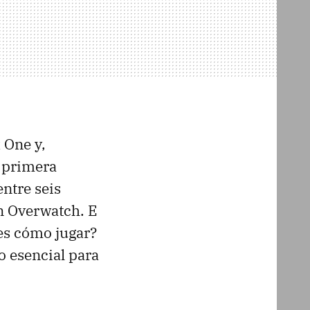
 One y,
n primera
ntre seis
n Overwatch. E
es cómo jugar?
o esencial para