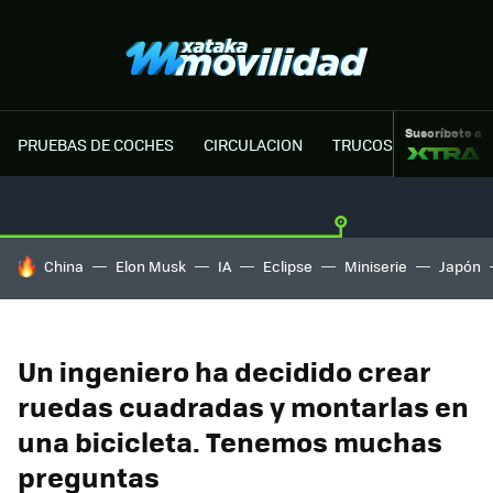
Suscríbete a
PRUEBAS DE COCHES
CIRCULACION
TRUCOS MOTOR
HOY SE HABLA DE
China
Elon Musk
IA
Eclipse
Miniserie
Japón
Un ingeniero ha decidido crear
ruedas cuadradas y montarlas en
una bicicleta. Tenemos muchas
preguntas