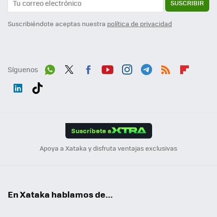
SUSCRIBIR
Suscribiéndote aceptas nuestra
política de privacidad
Síguenos
Wh
Twit
Fac
You
Inst
Tele
RSS
Flip
ats
ter
ebo
tub
agr
gra
boa
Link
Tikt
App
ok
e
am
m
rd
edI
ok
Suscríbete a
n
Apoya a Xataka y disfruta ventajas exclusivas
En Xataka hablamos de...