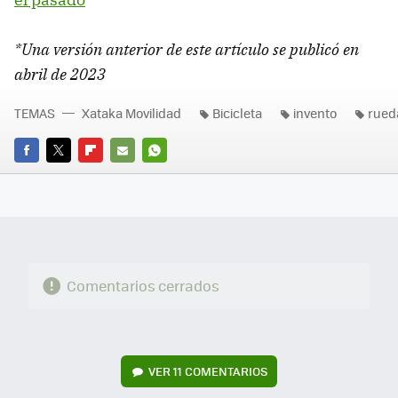
*Una versión anterior de este artículo se publicó en
abril de 2023
TEMAS
Xataka Movilidad
Bicicleta
invento
rued
FACEBOOK
TWITTER
FLIPBOARD
E-
WHATSAPP
MAIL
Comentarios cerrados
VER
11 COMENTARIOS