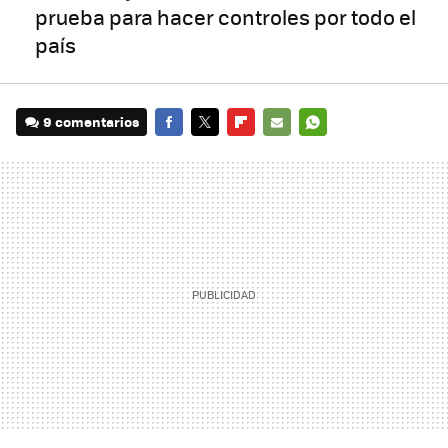
prueba para hacer controles por todo el
país
9 comentarios
FACEBOOK
TWITTER
FLIPBOARD
E-
WHATSAPP
MAIL