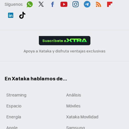
Síguenos
Wh
Twit
Fac
You
Inst
Tele
RSS
Flip
ats
ter
ebo
tub
agr
gra
boa
Link
Tikt
App
ok
e
am
m
rd
edI
ok
Suscríbete a
n
Apoya a Xataka y disfruta ventajas exclusivas
En Xataka hablamos de...
Streaming
Análisis
Espacio
Móviles
Energía
Xataka Movilidad
Apple
Samsung