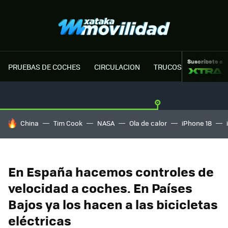
Suscríbete a
PRUEBAS DE COCHES
CIRCULACION
TRUCOS MOTOR
HOY SE HABLA DE
China
Tim Cook
NASA
Ola de calor
iPhone 18
En España hacemos controles de
velocidad a coches. En Países
Bajos ya los hacen a las bicicletas
eléctricas