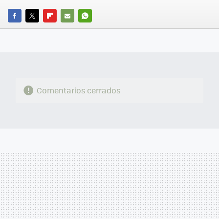
FACEBOOK
TWITTER
FLIPBOARD
E-
WHATSAPP
MAIL
Comentarios cerrados