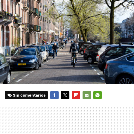
Sin comentarios
FACEBOOK
TWITTER
FLIPBOARD
E-
WHATSAPP
MAIL