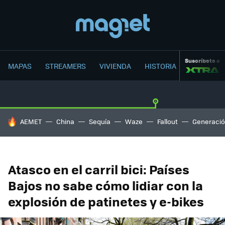
Suscríbete a
MAPAS
STREAMERS
VIVIENDA
HISTORIA
HOY SE HABLA DE
AEMET
China
Sequía
Waze
Fallout
Generació
Atasco en el carril bici: Países
Bajos no sabe cómo lidiar con la
explosión de patinetes y e-bikes