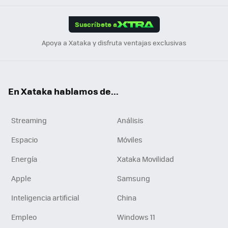
App
ok
e
am
m
rd
edI
ok
Suscríbete a
n
Apoya a Xataka y disfruta ventajas exclusivas
En Xataka hablamos de...
Streaming
Análisis
Espacio
Móviles
Energía
Xataka Movilidad
Apple
Samsung
Inteligencia artificial
China
Empleo
Windows 11