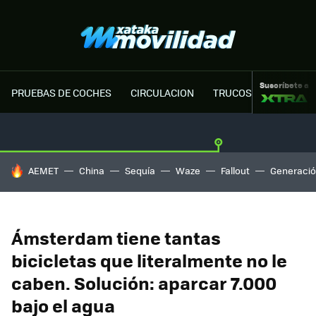
Suscríbete a
PRUEBAS DE COCHES
CIRCULACION
TRUCOS MOTOR
HOY SE HABLA DE
AEMET
China
Sequía
Waze
Fallout
Generació
Ámsterdam tiene tantas
bicicletas que literalmente no le
caben. Solución: aparcar 7.000
bajo el agua