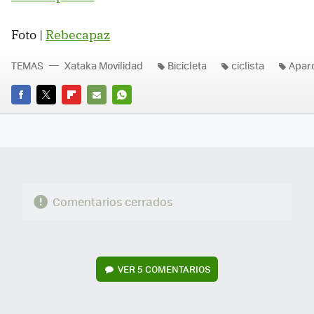
Foto |
Rebecapaz
TEMAS
Xataka Movilidad
Bicicleta
ciclista
Apar
FACEBOOK
TWITTER
FLIPBOARD
E-
WHATSAPP
MAIL
Comentarios cerrados
VER
5 COMENTARIOS