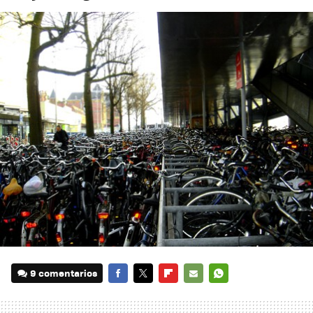
9 comentarios
FACEBOOK
TWITTER
FLIPBOARD
E-
WHATSAPP
MAIL