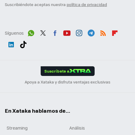
Suscribiéndote aceptas nuestra
política de privacidad
Síguenos
Wh
Twit
Fac
You
Inst
Tele
RSS
Flip
ats
ter
ebo
tub
agr
gra
boa
Link
Tikt
App
ok
e
am
m
rd
edI
ok
Suscríbete a
n
Apoya a Xataka y disfruta ventajas exclusivas
En Xataka hablamos de...
Streaming
Análisis