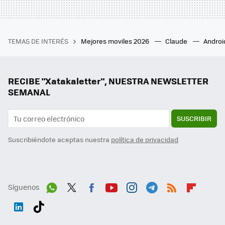
TEMAS DE INTERÉS
Mejores moviles 2026
Claude
Androi
RECIBE "Xatakaletter", NUESTRA NEWSLETTER
SEMANAL
SUSCRIBIR
Suscribiéndote aceptas nuestra
política de privacidad
Síguenos
Wh
Twit
Fac
You
Inst
Tele
RSS
Flip
ats
ter
ebo
tub
agr
gra
boa
Link
Tikt