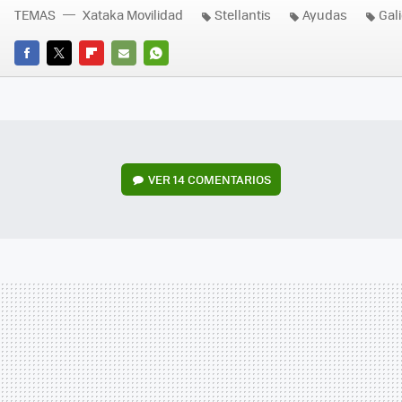
TEMAS
Xataka Movilidad
Stellantis
Ayudas
Gali
FACEBOOK
TWITTER
FLIPBOARD
E-
WHATSAPP
MAIL
VER
14 COMENTARIOS