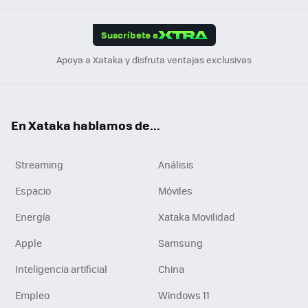
App
ok
e
am
m
rd
edI
ok
Suscríbete a
n
Apoya a Xataka y disfruta ventajas exclusivas
En Xataka hablamos de...
Streaming
Análisis
Espacio
Móviles
Energía
Xataka Movilidad
Apple
Samsung
Inteligencia artificial
China
Empleo
Windows 11