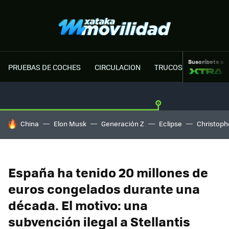
Suscríbete a
PRUEBAS DE COCHES
CIRCULACION
TRUCOS MOTOR
HOY SE HABLA DE
China
Elon Musk
Generación Z
Eclipse
Christoph
España ha tenido 20 millones de
euros congelados durante una
década. El motivo: una
subvención ilegal a Stellantis