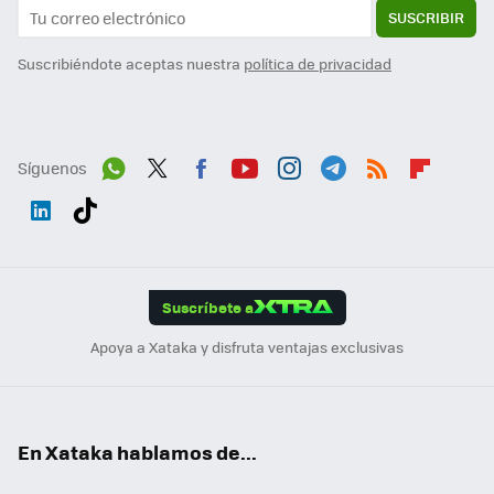
SUSCRIBIR
Suscribiéndote aceptas nuestra
política de privacidad
Síguenos
Wh
Twit
Fac
You
Inst
Tele
RSS
Flip
ats
ter
ebo
tub
agr
gra
boa
Link
Tikt
App
ok
e
am
m
rd
edI
ok
Suscríbete a
n
Apoya a Xataka y disfruta ventajas exclusivas
En Xataka hablamos de...