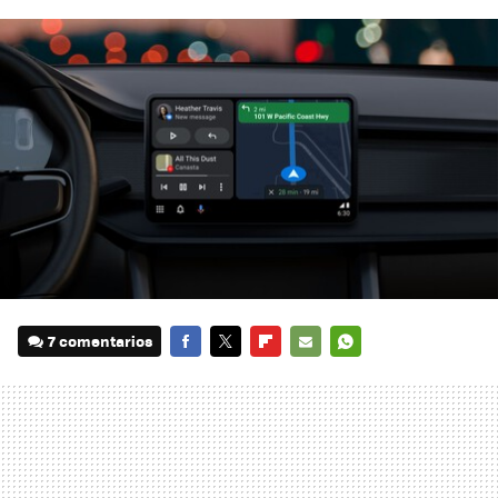
7 comentarios
FACEBOOK
TWITTER
FLIPBOARD
E-
WHATSAPP
MAIL