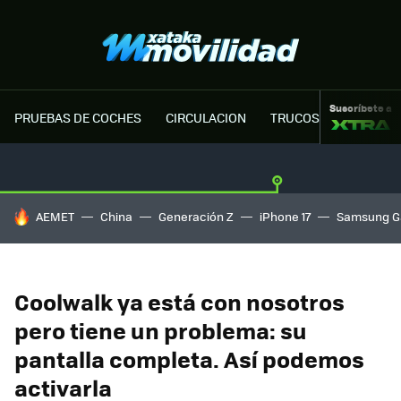
Suscríbete a
PRUEBAS DE COCHES
CIRCULACION
TRUCOS MOTOR
HOY SE HABLA DE
AEMET
China
Generación Z
iPhone 17
Samsung G
Coolwalk ya está con nosotros
pero tiene un problema: su
pantalla completa. Así podemos
activarla