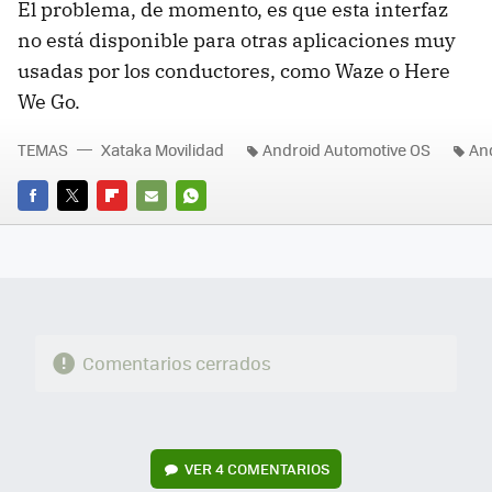
El problema, de momento, es que esta interfaz
no está disponible para otras aplicaciones muy
usadas por los conductores, como Waze o Here
We Go.
TEMAS
Xataka Movilidad
Android Automotive OS
An
FACEBOOK
TWITTER
FLIPBOARD
E-
WHATSAPP
MAIL
Comentarios cerrados
VER
4 COMENTARIOS