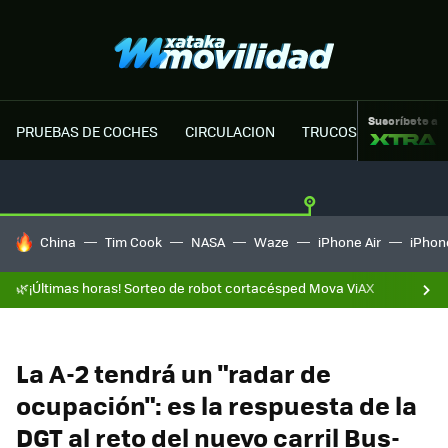
Suscríbete a
PRUEBAS DE COCHES
CIRCULACION
TRUCOS MOTOR
HOY SE HABLA DE
China
Tim Cook
NASA
Waze
iPhone Air
iPhone
🌿¡Últimas horas! Sorteo de robot cortacésped Mova ViAX
La A-2 tendrá un "radar de
ocupación": es la respuesta de la
DGT al reto del nuevo carril Bus-