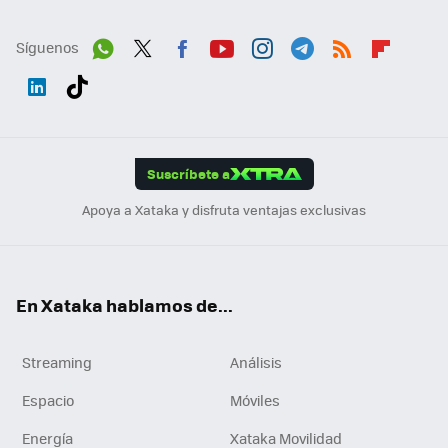
Síguenos
Wh
Twit
Fac
You
Inst
Tele
RSS
Flip
ats
ter
ebo
tub
agr
gra
boa
Link
Tikt
App
ok
e
am
m
rd
edI
ok
Suscríbete a
n
Apoya a Xataka y disfruta ventajas exclusivas
En Xataka hablamos de...
Streaming
Análisis
Espacio
Móviles
Energía
Xataka Movilidad