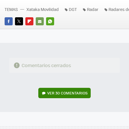
TEMAS
Xataka Movilidad
DGT
Radar
Radares de
FACEBOOK
TWITTER
FLIPBOARD
E-
WHATSAPP
MAIL
Comentarios cerrados
VER
30 COMENTARIOS