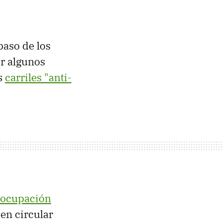
paso de los
r algunos
os
carriles "anti-
a ocupación
en circular