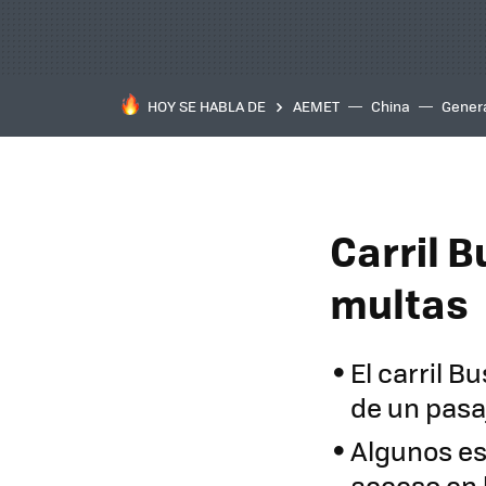
HOY SE HABLA DE
AEMET
China
Gener
Carril B
multas
El carril 
de un pasa
Algunos es
acceso en 