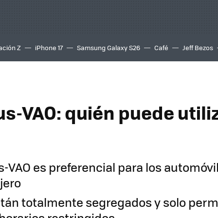
ación Z
iPhone 17
Samsung Galaxy S26
Café
Jeff Bezos
us-VAO: quién puede utili
Bus-VAO es preferencial para los automóv
jero
tán totalmente segregados y solo perm
horarios restringidos