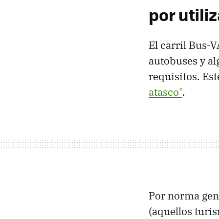
por util
El carril Bus-
autobuses y al
requisitos. Es
atasco"
.
Por norma gene
(aquellos turi