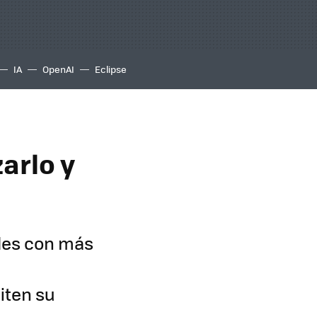
IA
OpenAI
Eclipse
zarlo y
iles con más
iten su