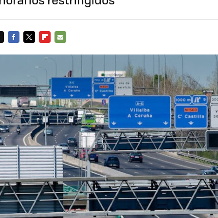
FACEBOOK
TWITTER
FLIPBOARD
E-
MAIL