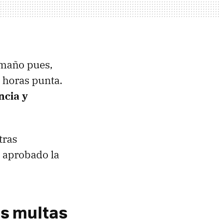
amaño pues,
 horas punta.
ncia y
tras
á aprobado la
as multas