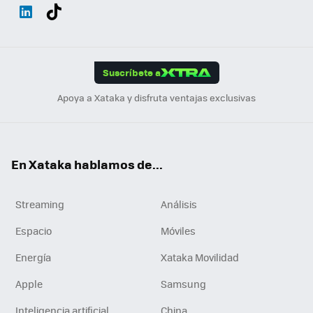
Wh
Twit
Fac
You
Inst
Tele
RSS
Flip
ats
ter
ebo
tub
agr
gra
boa
Link
Tikt
App
ok
e
am
m
rd
edI
ok
Suscríbete a
n
Apoya a Xataka y disfruta ventajas exclusivas
En Xataka hablamos de...
Streaming
Análisis
Espacio
Móviles
Energía
Xataka Movilidad
Apple
Samsung
Inteligencia artificial
China