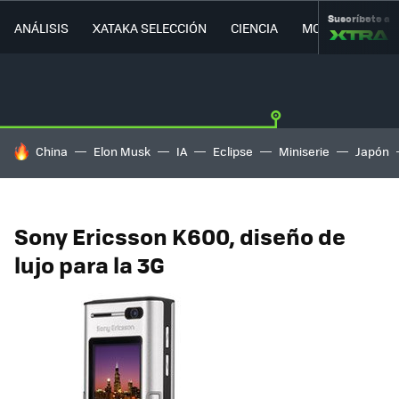
Suscríbete a
ANÁLISIS
XATAKA SELECCIÓN
CIENCIA
MOVILIDAD
HOY SE HABLA DE
China
Elon Musk
IA
Eclipse
Miniserie
Japón
Sony Ericsson K600, diseño de
lujo para la 3G