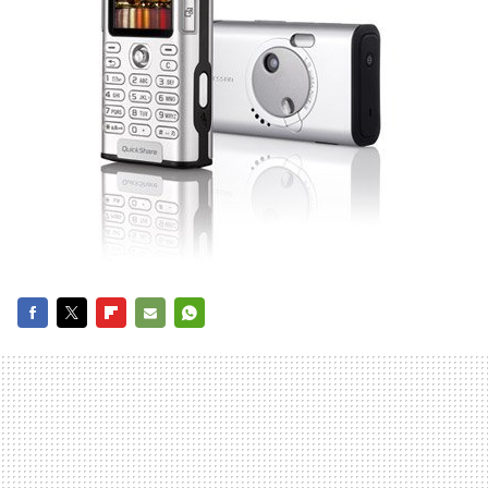
FACEBOOK
TWITTER
FLIPBOARD
E-
WHATSAPP
MAIL