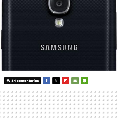
84 comentarios
FACEBOOK
TWITTER
FLIPBOARD
E-
WHATSAPP
MAIL