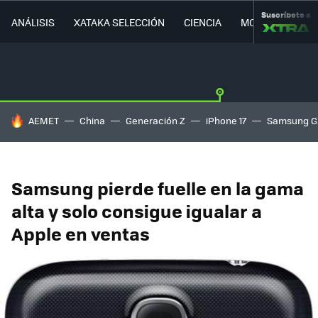
Suscríbete a
ANÁLISIS
XATAKA SELECCIÓN
CIENCIA
MOVILIDAD
HOY SE HABLA DE
AEMET
China
Generación Z
iPhone 17
Samsung G
Samsung pierde fuelle en la gama
alta y solo consigue igualar a
Apple en ventas