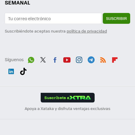
SEMANAL
SUSCRIBIR
Suscribiéndote aceptas nuestra
política de privacidad
Síguenos
Wh
Twit
Fac
You
Inst
Tele
RSS
Flip
ats
ter
ebo
tub
agr
gra
boa
Link
Tikt
App
ok
e
am
m
rd
edI
ok
Suscríbete a
n
Apoya a Xataka y disfruta ventajas exclusivas