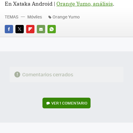
En Xataka Android |
Orange Yumo, análisis
.
TEMAS
Móviles
Orange Yumo
FACEBOOK
TWITTER
FLIPBOARD
E-
WHATSAPP
MAIL
Comentarios cerrados
VER
1 COMENTARIO