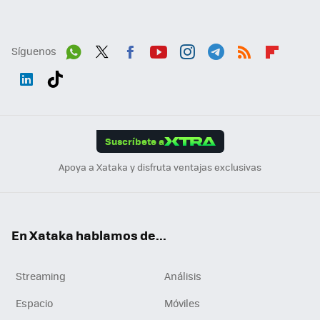
Síguenos
Wh
Twit
Fac
You
Inst
Tele
RSS
Flip
ats
ter
ebo
tub
agr
gra
boa
Link
Tikt
App
ok
e
am
m
rd
edI
ok
Suscríbete a
n
Apoya a Xataka y disfruta ventajas exclusivas
En Xataka hablamos de...
Streaming
Análisis
Espacio
Móviles