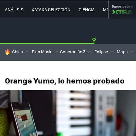
Suscríbete a
ANÁLISIS
XATAKA SELECCIÓN
CIENCIA
MOVILIDAD
HOY SE HABLA DE
China
Elon Musk
Generación Z
Eclipse
Mapa
Orange Yumo, lo hemos probado