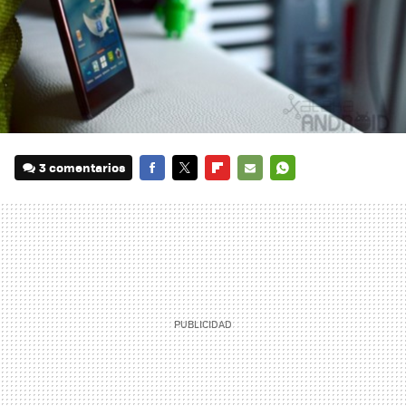
3 comentarios
FACEBOOK
TWITTER
FLIPBOARD
E-
WHATSAPP
MAIL