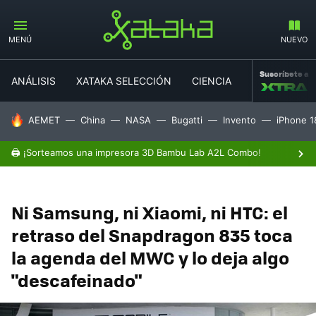
MENÚ
NUEVO
Suscríbete a
ANÁLISIS
XATAKA SELECCIÓN
CIENCIA
MOVILIDAD
HOY SE HABLA DE
AEMET
China
NASA
Bugatti
Invento
iPhone 1
🖨️ ¡Sorteamos una impresora 3D Bambu Lab A2L Combo!
Ni Samsung, ni Xiaomi, ni HTC: el
retraso del Snapdragon 835 toca
la agenda del MWC y lo deja algo
"descafeinado"