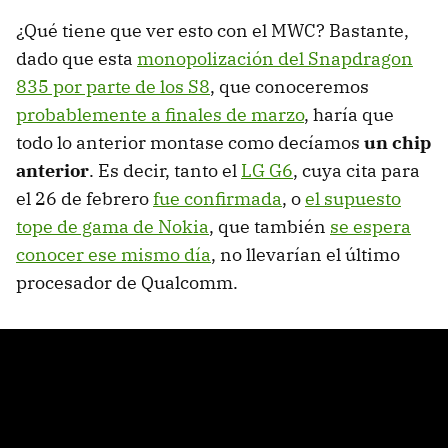
¿Qué tiene que ver esto con el MWC? Bastante,
dado que esta
monopolización del Snapdragon
835 por parte de los S8
, que conoceremos
probablemente a finales de marzo
, haría que
todo lo anterior montase como decíamos
un chip
anterior
. Es decir, tanto el
LG G6
, cuya cita para
el 26 de febrero
fue confirmada
, o
el supuesto
tope de gama de Nokia
, que también
se espera
conocer ese mismo día
, no llevarían el último
procesador de Qualcomm.