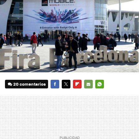
20 comentarios
FACEBOOK
TWITTER
FLIPBOARD
E-
WHATSAPP
MAIL