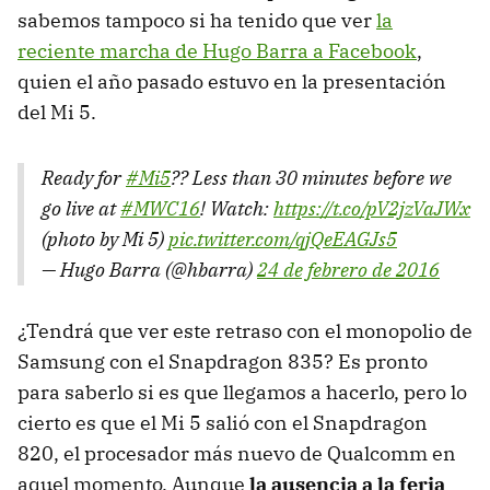
sabemos tampoco si ha tenido que ver
la
reciente marcha de Hugo Barra a Facebook
,
quien el año pasado estuvo en la presentación
del Mi 5.
Ready for
#Mi5
?? Less than 30 minutes before we
go live at
#MWC16
! Watch:
https://t.co/pV2jzVaJWx
(photo by Mi 5)
pic.twitter.com/qjQeEAGJs5
— Hugo Barra (@hbarra)
24 de febrero de 2016
¿Tendrá que ver este retraso con el monopolio de
Samsung con el Snapdragon 835? Es pronto
para saberlo si es que llegamos a hacerlo, pero lo
cierto es que el Mi 5 salió con el Snapdragon
820, el procesador más nuevo de Qualcomm en
aquel momento. Aunque
la ausencia a la feria