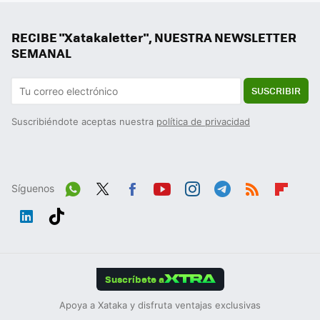
RECIBE "Xatakaletter", NUESTRA NEWSLETTER
SEMANAL
SUSCRIBIR
Suscribiéndote aceptas nuestra
política de privacidad
Síguenos
Wh
Twit
Fac
You
Inst
Tele
RSS
Flip
ats
ter
ebo
tub
agr
gra
boa
Link
Tikt
App
ok
e
am
m
rd
edIn
ok
Suscríbete a
Apoya a Xataka y disfruta ventajas exclusivas