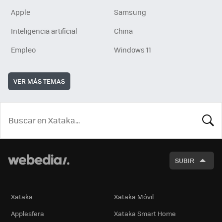
Apple
Samsung
Inteligencia artificial
China
Empleo
Windows 11
VER MÁS TEMAS
BUSCA
SUBIR
Xataka
Xataka Móvil
Applesfera
Xataka Smart Home