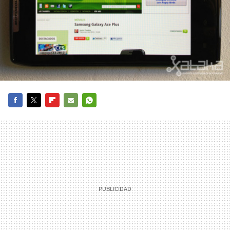
FACEBOOK
TWITTER
FLIPBOARD
E-
WHATSAPP
MAIL