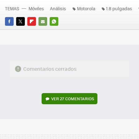
TEMAS
Móviles
Análisis
Motorola
1.8 pulgadas
FACEBOOK
TWITTER
FLIPBOARD
E-
WHATSAPP
MAIL
Comentarios cerrados
VER
27 COMENTARIOS