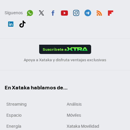
Síguenos
Wh
Twit
Fac
You
Inst
Tele
RSS
Flip
ats
ter
ebo
tub
agr
gra
boa
Link
Tikt
App
ok
e
am
m
rd
edI
ok
Suscríbete a
n
Apoya a Xataka y disfruta ventajas exclusivas
En Xataka hablamos de...
Streaming
Análisis
Espacio
Móviles
Energía
Xataka Movilidad