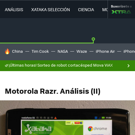
Suscríbete a
ANÁLISIS
XATAKA SELECCIÓN
CIENCIA
MOVILIDAD
HOY SE HABLA DE
China
Tim Cook
NASA
Waze
iPhone Air
iPhone
🌿¡Últimas horas! Sorteo de robot cortacésped Mova ViAX
Motorola Razr. Análisis (II)