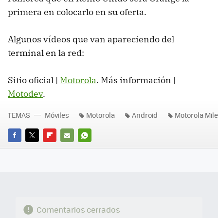
primera en colocarlo en su oferta.
Algunos vídeos que van apareciendo del
terminal en la red:
Sitio oficial |
Motorola
. Más información |
Motodev
.
TEMAS
Móviles
Motorola
Android
Motorola Mil
FACEBOOK
TWITTER
FLIPBOARD
E-
WHATSAPP
MAIL
Comentarios cerrados