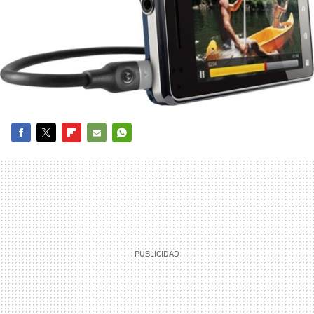
FACEBOOK
TWITTER
FLIPBOARD
E-
WHATSAPP
MAIL