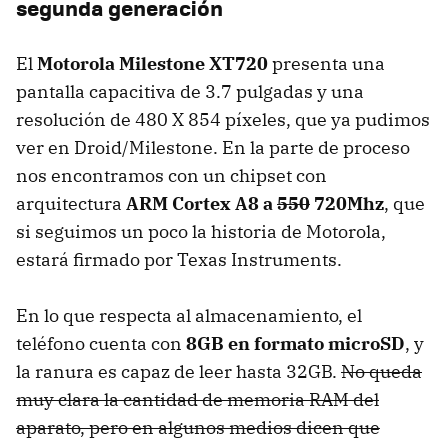
segunda generación
El
Motorola Milestone XT720
presenta una
pantalla capacitiva de 3.7 pulgadas y una
resolución de 480 X 854 píxeles, que ya pudimos
ver en Droid/Milestone. En la parte de proceso
nos encontramos con un chipset con
arquitectura
ARM
Cortex A8 a
550
720Mhz
, que
si seguimos un poco la historia de Motorola,
estará firmado por Texas Instruments.
En lo que respecta al almacenamiento, el
teléfono cuenta con
8GB en formato microSD
, y
la ranura es capaz de leer hasta 32GB.
No queda
muy clara la cantidad de memoria
RAM
del
aparato, pero en algunos medios dicen que