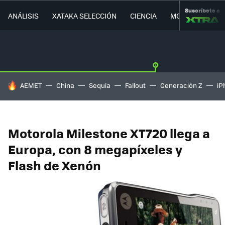
Suscríbete a
ANÁLISIS
XATAKA SELECCIÓN
CIENCIA
MOVILIDAD
HOY SE HABLA DE
AEMET
China
Sequía
Fallout
Generación Z
iP
Motorola Milestone XT720 llega a
Europa, con 8 megapíxeles y
Flash de Xenón