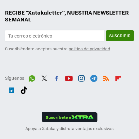
RECIBE "Xatakaletter", NUESTRA NEWSLETTER
SEMANAL
SUSCRIBIR
Suscribiéndote aceptas nuestra
política de privacidad
Síguenos
Wh
Twit
Fac
You
Inst
Tele
RSS
Flip
ats
ter
ebo
tub
agr
gra
boa
Link
Tikt
App
ok
e
am
m
rd
edI
ok
Suscríbete a
n
Apoya a Xataka y disfruta ventajas exclusivas