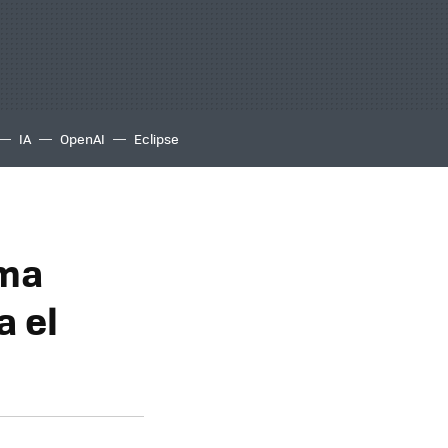
IA
OpenAI
Eclipse
ema
a el