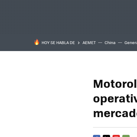
HOY SE HABLA DE
AEMET
China
Gener
Motorol
operati
mercad