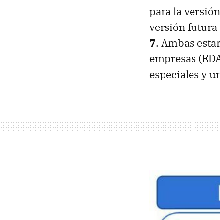
para la versió
versión futur
7
. Ambas estar
empresas (
ED
especiales y un