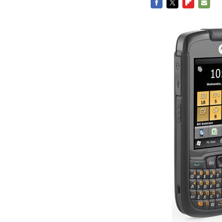
FACEBOOK
TWITTER
FLIPBOARD
E-
MAIL