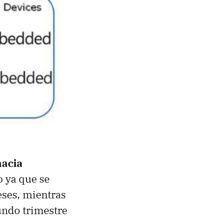
hacia
o ya que se
eses, mientras
undo trimestre