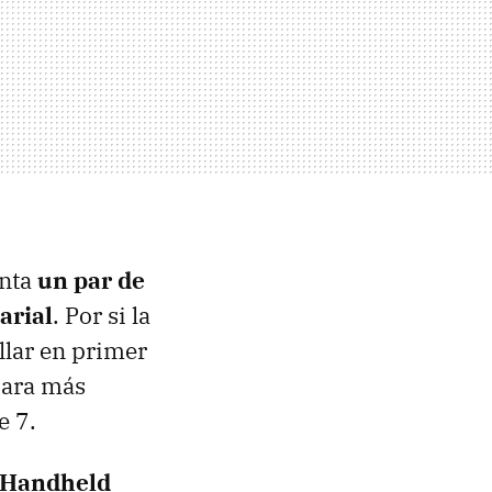
enta
un par de
arial
. Por si la
llar en primer
para más
e 7.
Handheld