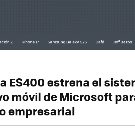
ación Z
iPhone 17
Samsung Galaxy S26
Café
Jeff Bezos
a ES400 estrena el sist
vo móvil de Microsoft par
o empresarial