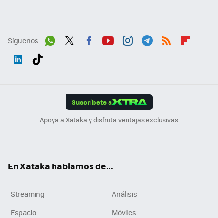
Síguenos
Wh
Twit
Fac
You
Inst
Tele
RSS
Flip
ats
ter
ebo
tub
agr
gra
boa
Link
Tikt
App
ok
e
am
m
rd
edI
ok
Suscríbete a
n
Apoya a Xataka y disfruta ventajas exclusivas
En Xataka hablamos de...
Streaming
Análisis
Espacio
Móviles