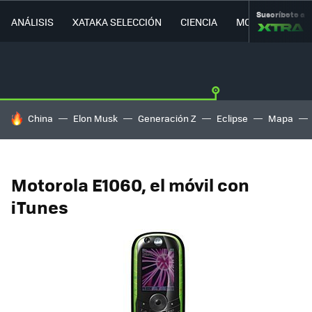
Suscríbete a
ANÁLISIS
XATAKA SELECCIÓN
CIENCIA
MOVILIDAD
HOY SE HABLA DE
China
Elon Musk
Generación Z
Eclipse
Mapa
Motorola E1060, el móvil con
iTunes