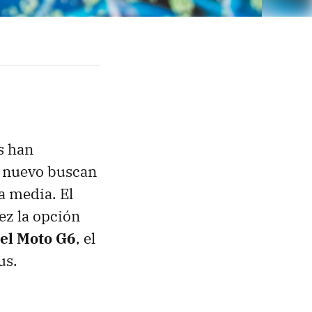
s han
e nuevo buscan
a media. El
ez la opción
 el Moto G6
, el
us.