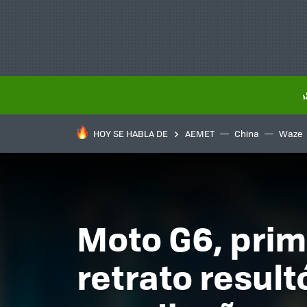
HOY SE HABLA DE
AEMET
China
Waze
Moto G6, pri
retrato resul