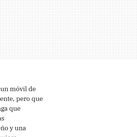
 un móvil de
ente, pero que
nga que
as
eño y una