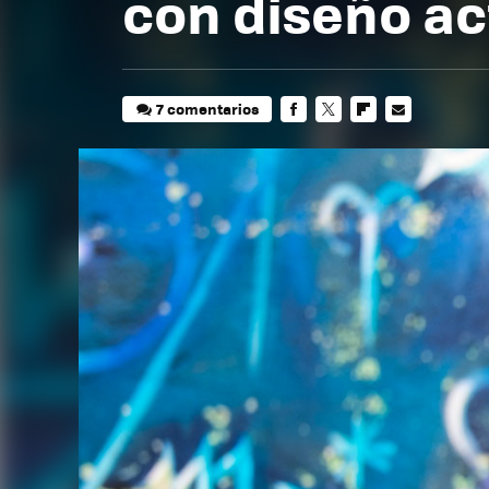
con diseño ac
7 comentarios
FACEBOOK
TWITTER
FLIPBOARD
E-
MAIL