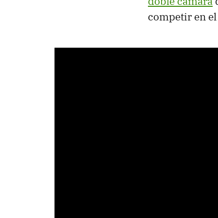
doble cámara
d
competir en el