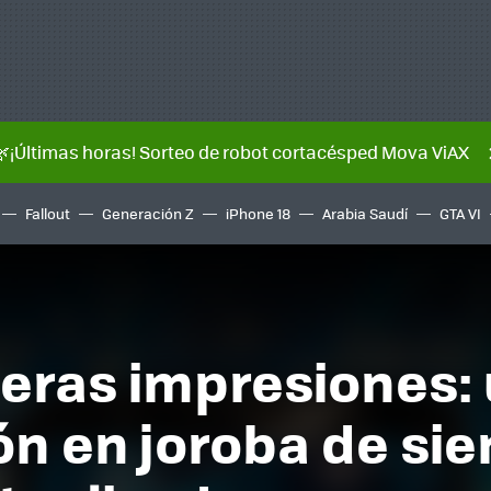
🌿¡Últimas horas! Sorteo de robot cortacésped Mova ViAX
Fallout
Generación Z
iPhone 18
Arabia Saudí
GTA VI
meras impresiones:
tón en joroba de si