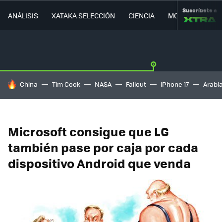
Suscríbete a
ANÁLISIS
XATAKA SELECCIÓN
CIENCIA
MOVILIDAD
HOY SE HABLA DE
China
Tim Cook
NASA
Fallout
iPhone 17
Arabi
Microsoft consigue que LG
también pase por caja por cada
dispositivo Android que venda