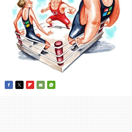
FACEBOOK
TWITTER
FLIPBOARD
E-
WHATSAPP
MAIL