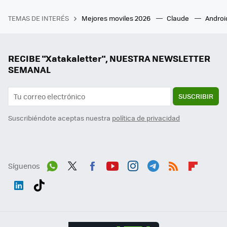
TEMAS DE INTERÉS
Mejores moviles 2026
Claude
Androi
RECIBE "Xatakaletter", NUESTRA NEWSLETTER
SEMANAL
SUSCRIBIR
Suscribiéndote aceptas nuestra
política de privacidad
Síguenos
Wh
Twit
Fac
You
Inst
Tele
RSS
Flip
ats
ter
ebo
tub
agr
gra
boa
Link
Tikt
App
ok
e
am
m
rd
edI
ok