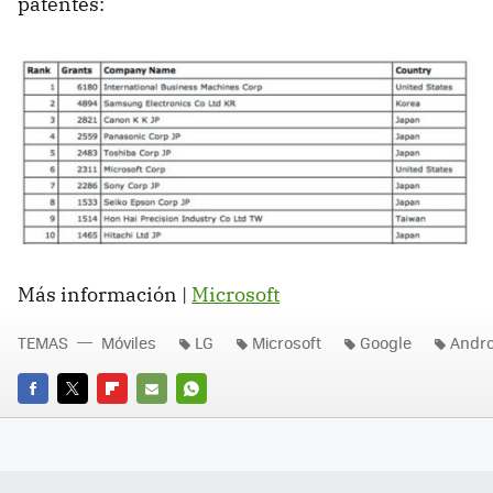
patentes:
Más información |
Microsoft
TEMAS
Móviles
LG
Microsoft
Google
Andro
FACEBOOK
TWITTER
FLIPBOARD
E-
WHATSAPP
MAIL