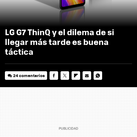
LG G7 ThinQ y el dilema de si
llegar más tarde es buena
táctica
24 comentarios
FACEBOOK
TWITTER
FLIPBOARD
E-
WHATSAPP
MAIL