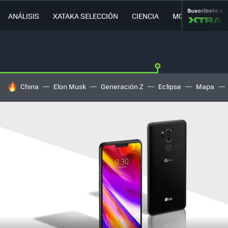
Suscríbete a
ANÁLISIS
XATAKA SELECCIÓN
CIENCIA
MOVILIDAD
HOY SE HABLA DE
China
Elon Musk
Generación Z
Eclipse
Mapa