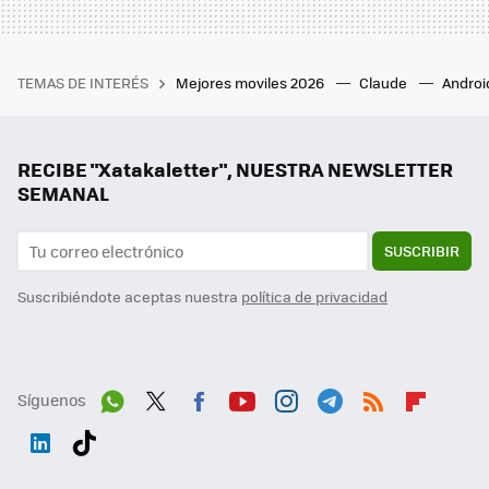
TEMAS DE INTERÉS
Mejores moviles 2026
Claude
Androi
RECIBE "Xatakaletter", NUESTRA NEWSLETTER
SEMANAL
SUSCRIBIR
Suscribiéndote aceptas nuestra
política de privacidad
Síguenos
Wh
Twit
Fac
You
Inst
Tele
RSS
Flip
ats
ter
ebo
tub
agr
gra
boa
Link
Tikt