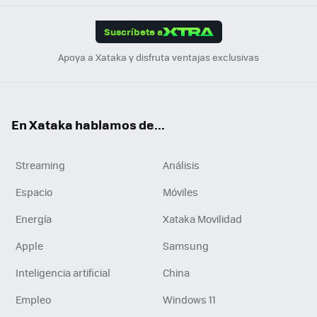
App
ok
e
am
m
rd
edI
ok
Suscríbete a
n
Apoya a Xataka y disfruta ventajas exclusivas
En Xataka hablamos de...
Streaming
Análisis
Espacio
Móviles
Energía
Xataka Movilidad
Apple
Samsung
Inteligencia artificial
China
Empleo
Windows 11