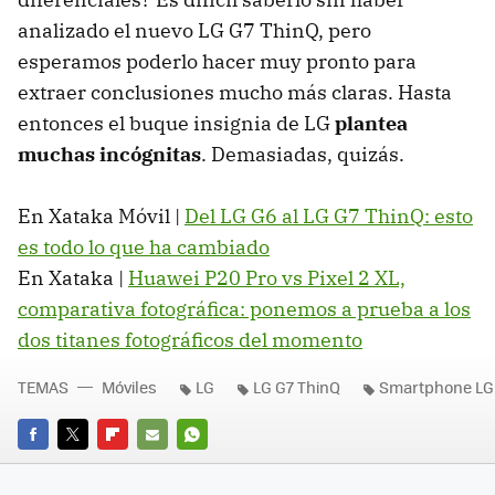
analizado el nuevo LG G7 ThinQ, pero
esperamos poderlo hacer muy pronto para
extraer conclusiones mucho más claras. Hasta
entonces el buque insignia de LG
plantea
muchas incógnitas
. Demasiadas, quizás.
En Xataka Móvil |
Del LG G6 al LG G7 ThinQ: esto
es todo lo que ha cambiado
En Xataka |
Huawei P20 Pro vs Pixel 2 XL,
comparativa fotográfica: ponemos a prueba a los
dos titanes fotográficos del momento
TEMAS
Móviles
LG
LG G7 ThinQ
Smartphone LG
FACEBOOK
TWITTER
FLIPBOARD
E-
WHATSAPP