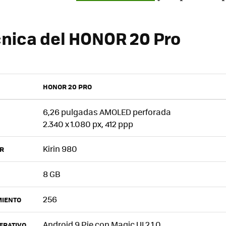
cnica del HONOR 20 Pro
HONOR 20 PRO
6,26 pulgadas AMOLED perforada
2.340 x 1.080 px, 412 ppp
Kirin 980
R
8 GB
256
IENTO
Android 9 Pie con Magic UI 2.1.0
ERATIVO