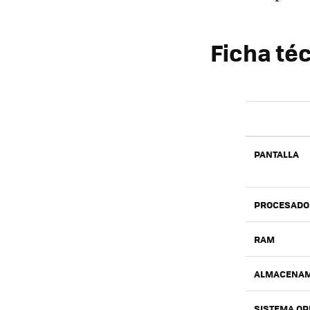
Ficha té
PANTALLA
PROCESADO
RAM
ALMACENAM
SISTEMA OP