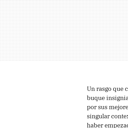
Un rasgo que 
buque insigni
por sus mejo
singular conte
haber empezad