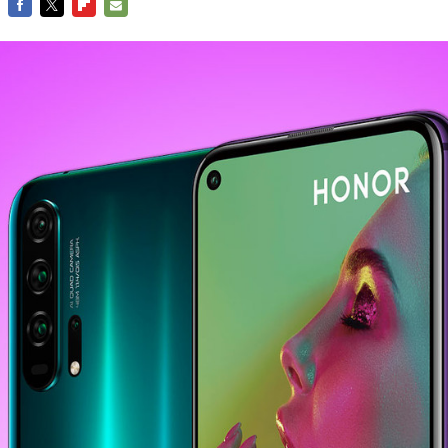
FACEBOOK
TWITTER
FLIPBOARD
E-
MAIL