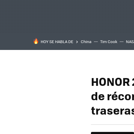
HOY SE HABLA DE
China
Tim Cook
NAS
HONOR 20
de réco
trasera