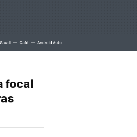
 Saudí
Café
Android Auto
a focal
ras