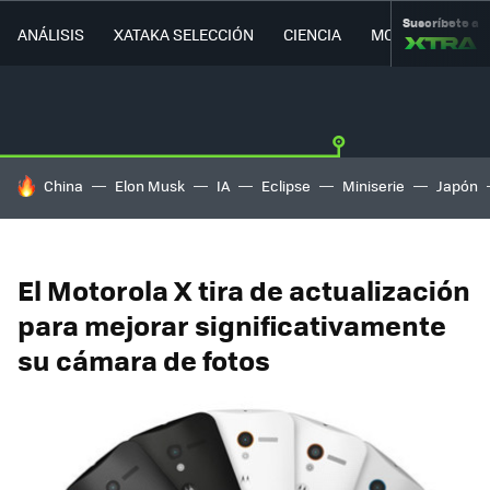
Suscríbete a
ANÁLISIS
XATAKA SELECCIÓN
CIENCIA
MOVILIDAD
HOY SE HABLA DE
China
Elon Musk
IA
Eclipse
Miniserie
Japón
El Motorola X tira de actualización
para mejorar significativamente
su cámara de fotos