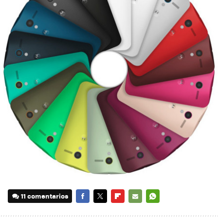
11 comentarios
FACEBOOK
TWITTER
FLIPBOARD
E-
WHATSAPP