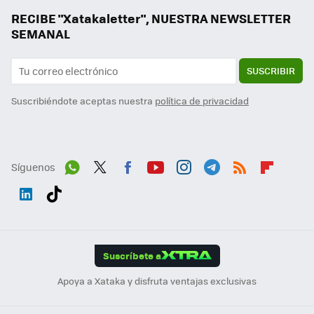
RECIBE "Xatakaletter", NUESTRA NEWSLETTER
SEMANAL
SUSCRIBIR
Suscribiéndote aceptas nuestra
política de privacidad
Síguenos
Wh
Twit
Fac
You
Inst
Tele
RSS
Flip
ats
ter
ebo
tub
agr
gra
boa
Link
Tikt
App
ok
e
am
m
rd
edI
ok
Suscríbete a
n
Apoya a Xataka y disfruta ventajas exclusivas