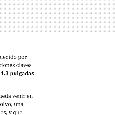
blecido por
ciones claves
 4.3 pulgadas
pueda venir en
polvo
, una
es, y que