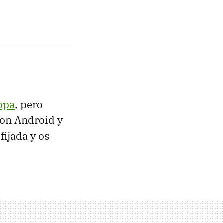
ropa
, pero
con Android y
fijada y os