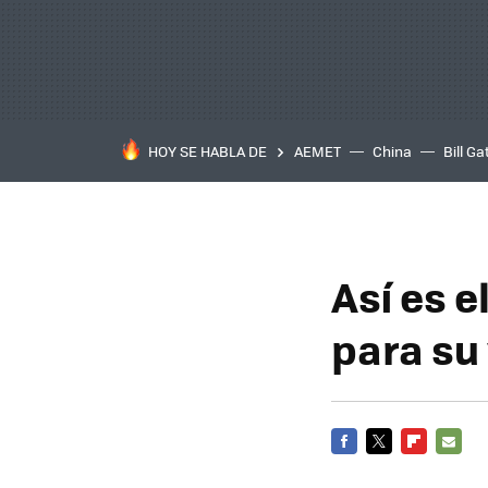
HOY SE HABLA DE
AEMET
China
Bill Ga
Así es 
para su
FACEBOOK
TWITTER
FLIPBOARD
E-