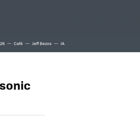
S26
Café
Jeff Bezos
IA
asonic