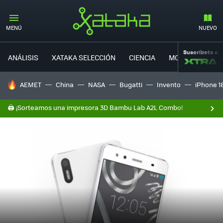
MENÚ
NUEVO
Suscríbete a
ANÁLISIS
XATAKA SELECCIÓN
CIENCIA
MOVILIDAD
HOY SE HABLA DE
AEMET
China
NASA
Bugatti
Invento
iPhone 1
🖨️ ¡Sorteamos una impresora 3D Bambu Lab A2L Combo!