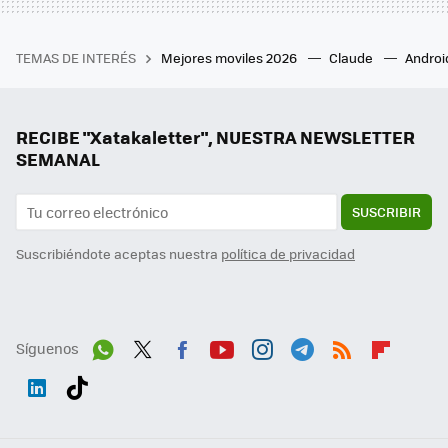
TEMAS DE INTERÉS
Mejores moviles 2026
Claude
Androi
RECIBE "Xatakaletter", NUESTRA NEWSLETTER
SEMANAL
SUSCRIBIR
Suscribiéndote aceptas nuestra
política de privacidad
Síguenos
Wh
Twit
Fac
You
Inst
Tele
RSS
Flip
ats
ter
ebo
tub
agr
gra
boa
Link
Tikt
App
ok
e
am
m
rd
edI
ok