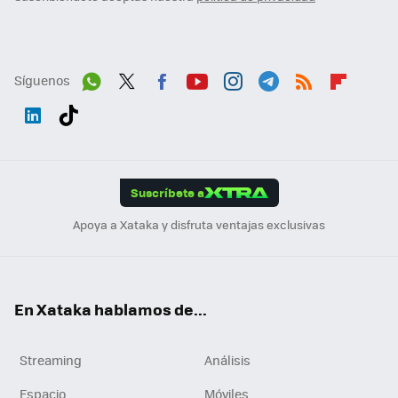
Síguenos
Wh
Twit
Fac
You
Inst
Tele
RSS
Flip
ats
ter
ebo
tub
agr
gra
boa
Link
Tikt
App
ok
e
am
m
rd
edI
ok
Suscríbete a
n
Apoya a Xataka y disfruta ventajas exclusivas
En Xataka hablamos de...
Streaming
Análisis
Espacio
Móviles