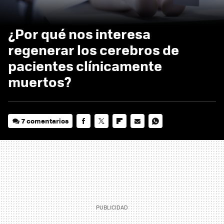
¿Por qué nos interesa
regenerar los cerebros de
pacientes clínicamente
muertos?
7 comentarios
FACEBOOK
TWITTER
FLIPBOARD
E-
WHATSAPP
MAIL