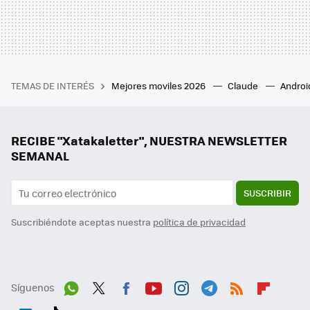
TEMAS DE INTERÉS
Mejores moviles 2026
Claude
Androi
RECIBE "Xatakaletter", NUESTRA NEWSLETTER
SEMANAL
SUSCRIBIR
Suscribiéndote aceptas nuestra
política de privacidad
Síguenos
Wh
Twit
Fac
You
Inst
Tele
RSS
Flip