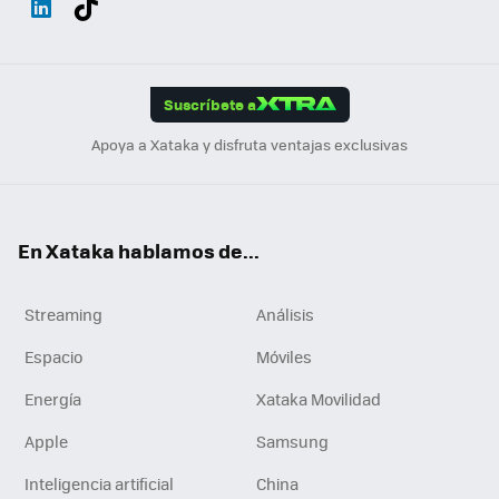
ats
ter
ebo
tub
agr
gra
boa
Link
Tikt
App
ok
e
am
m
rd
edI
ok
Suscríbete a
n
Apoya a Xataka y disfruta ventajas exclusivas
En Xataka hablamos de...
Streaming
Análisis
Espacio
Móviles
Energía
Xataka Movilidad
Apple
Samsung
Inteligencia artificial
China