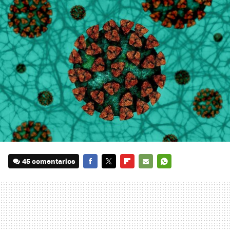
45 comentarios
FACEBOOK
TWITTER
FLIPBOARD
E-
WHATSAPP
MAIL