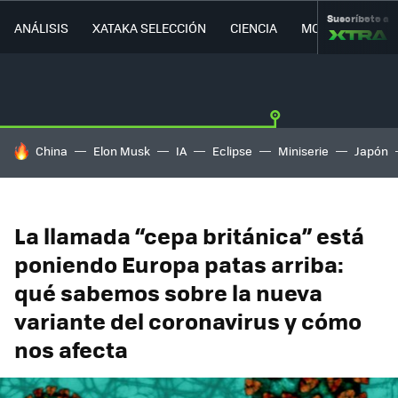
Suscríbete a
ANÁLISIS
XATAKA SELECCIÓN
CIENCIA
MOVILIDAD
HOY SE HABLA DE
China
Elon Musk
IA
Eclipse
Miniserie
Japón
La llamada “cepa británica” está
poniendo Europa patas arriba:
qué sabemos sobre la nueva
variante del coronavirus y cómo
nos afecta